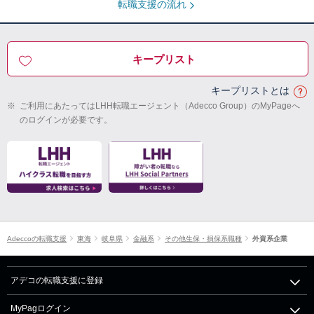
転職支援の流れ
キープリスト
キープリストとは
※
ご利用にあたってはLHH転職エージェント（Adecco Group）のMyPageへ
のログインが必要です。
Adeccoの転職支援
東海
岐阜県
金融系
その他生保・損保系職種
外資系企業
アデコの転職支援に登録
MyPagログイン