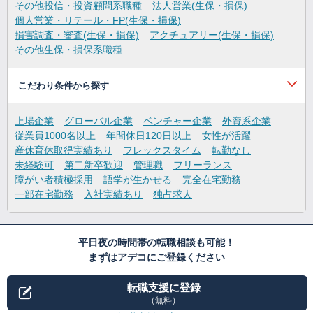
その他投信・投資顧問系職種
法人営業(生保・損保)
個人営業・リテール・FP(生保・損保)
損害調査・審査(生保・損保)
アクチュアリー(生保・損保)
その他生保・損保系職種
こだわり条件から探す
上場企業
グローバル企業
ベンチャー企業
外資系企業
従業員1000名以上
年間休日120日以上
女性が活躍
産休育休取得実績あり
フレックスタイム
転勤なし
未経験可
第二新卒歓迎
管理職
フリーランス
障がい者積極採用
語学が生かせる
完全在宅勤務
一部在宅勤務
入社実績あり
独占求人
平日夜の時間帯の転職相談も可能！
まずはアデコにご登録ください
転職支援に登録
（無料）