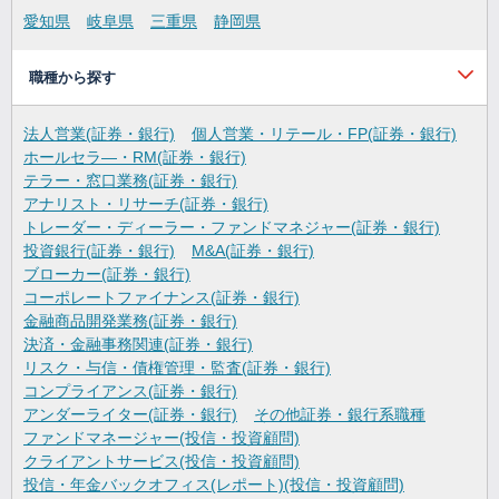
愛知県
岐阜県
三重県
静岡県
職種から探す
法人営業(証券・銀行)
個人営業・リテール・FP(証券・銀行)
ホールセラ―・RM(証券・銀行)
テラー・窓口業務(証券・銀行)
アナリスト・リサーチ(証券・銀行)
トレーダー・ディーラー・ファンドマネジャー(証券・銀行)
投資銀行(証券・銀行)
M&A(証券・銀行)
ブローカー(証券・銀行)
コーポレートファイナンス(証券・銀行)
金融商品開発業務(証券・銀行)
決済・金融事務関連(証券・銀行)
リスク・与信・債権管理・監査(証券・銀行)
コンプライアンス(証券・銀行)
アンダーライター(証券・銀行)
その他証券・銀行系職種
ファンドマネージャー(投信・投資顧問)
クライアントサービス(投信・投資顧問)
投信・年金バックオフィス(レポート)(投信・投資顧問)