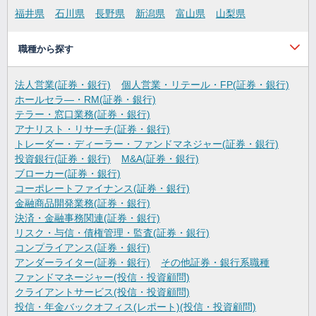
福井県
石川県
長野県
新潟県
富山県
山梨県
職種から探す
法人営業(証券・銀行)
個人営業・リテール・FP(証券・銀行)
ホールセラ―・RM(証券・銀行)
テラー・窓口業務(証券・銀行)
アナリスト・リサーチ(証券・銀行)
トレーダー・ディーラー・ファンドマネジャー(証券・銀行)
投資銀行(証券・銀行)
M&A(証券・銀行)
ブローカー(証券・銀行)
コーポレートファイナンス(証券・銀行)
金融商品開発業務(証券・銀行)
決済・金融事務関連(証券・銀行)
リスク・与信・債権管理・監査(証券・銀行)
コンプライアンス(証券・銀行)
アンダーライター(証券・銀行)
その他証券・銀行系職種
ファンドマネージャー(投信・投資顧問)
クライアントサービス(投信・投資顧問)
投信・年金バックオフィス(レポート)(投信・投資顧問)