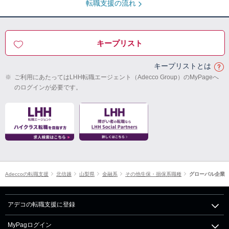
転職支援の流れ
キープリスト
キープリストとは
※
ご利用にあたってはLHH転職エージェント（Adecco Group）のMyPageへ
のログインが必要です。
Adeccoの転職支援
北信越
山梨県
金融系
その他生保・損保系職種
グローバル企業
アデコの転職支援に登録
MyPagログイン