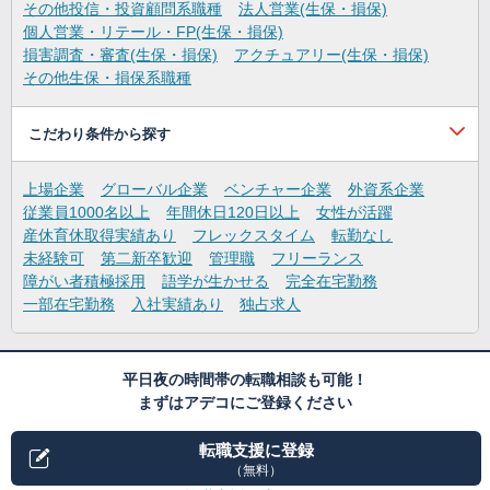
その他投信・投資顧問系職種
法人営業(生保・損保)
個人営業・リテール・FP(生保・損保)
損害調査・審査(生保・損保)
アクチュアリー(生保・損保)
その他生保・損保系職種
こだわり条件から探す
上場企業
グローバル企業
ベンチャー企業
外資系企業
従業員1000名以上
年間休日120日以上
女性が活躍
産休育休取得実績あり
フレックスタイム
転勤なし
未経験可
第二新卒歓迎
管理職
フリーランス
障がい者積極採用
語学が生かせる
完全在宅勤務
一部在宅勤務
入社実績あり
独占求人
平日夜の時間帯の転職相談も可能！
まずはアデコにご登録ください
転職支援に登録
（無料）