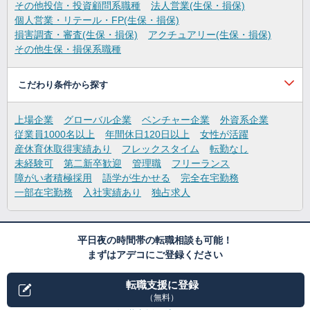
その他投信・投資顧問系職種
法人営業(生保・損保)
個人営業・リテール・FP(生保・損保)
損害調査・審査(生保・損保)
アクチュアリー(生保・損保)
その他生保・損保系職種
こだわり条件から探す
上場企業
グローバル企業
ベンチャー企業
外資系企業
従業員1000名以上
年間休日120日以上
女性が活躍
産休育休取得実績あり
フレックスタイム
転勤なし
未経験可
第二新卒歓迎
管理職
フリーランス
障がい者積極採用
語学が生かせる
完全在宅勤務
一部在宅勤務
入社実績あり
独占求人
平日夜の時間帯の転職相談も可能！
まずはアデコにご登録ください
転職支援に登録
（無料）