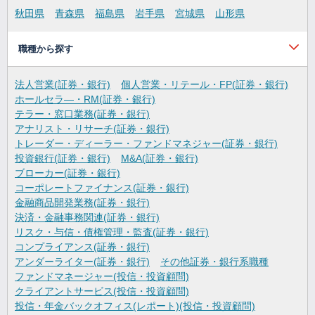
秋田県
青森県
福島県
岩手県
宮城県
山形県
職種から探す
法人営業(証券・銀行)
個人営業・リテール・FP(証券・銀行)
ホールセラ―・RM(証券・銀行)
テラー・窓口業務(証券・銀行)
アナリスト・リサーチ(証券・銀行)
トレーダー・ディーラー・ファンドマネジャー(証券・銀行)
投資銀行(証券・銀行)
M&A(証券・銀行)
ブローカー(証券・銀行)
コーポレートファイナンス(証券・銀行)
金融商品開発業務(証券・銀行)
決済・金融事務関連(証券・銀行)
リスク・与信・債権管理・監査(証券・銀行)
コンプライアンス(証券・銀行)
アンダーライター(証券・銀行)
その他証券・銀行系職種
ファンドマネージャー(投信・投資顧問)
クライアントサービス(投信・投資顧問)
投信・年金バックオフィス(レポート)(投信・投資顧問)