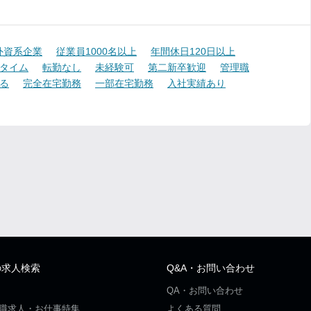
外資系企業
従業員1000名以上
年間休日120日以上
タイム
転勤なし
未経験可
第二新卒歓迎
管理職
る
完全在宅勤務
一部在宅勤務
入社実績あり
の求人検索
Q&A・お問い合わせ
QA・お問い合わせ
職求人・お仕事特集
よくある質問