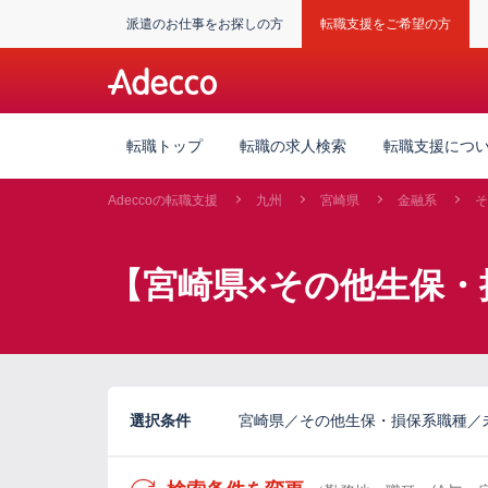
派遣のお仕事をお探しの方
転職支援をご希望の方
転職トップ
転職の求人検索
転職支援につ
Adeccoの転職支援
九州
宮崎県
金融系
そ
【宮崎県×その他生保・
選択条件
宮崎県／その他生保・損保系職種／