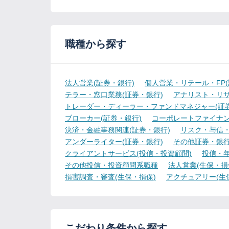
職種から探す
法人営業(証券・銀行)
個人営業・リテール・FP(
テラー・窓口業務(証券・銀行)
アナリスト・リサ
トレーダー・ディーラー・ファンドマネジャー(証券
ブローカー(証券・銀行)
コーポレートファイナン
決済・金融事務関連(証券・銀行)
リスク・与信・
アンダーライター(証券・銀行)
その他証券・銀
クライアントサービス(投信・投資顧問)
投信・年
その他投信・投資顧問系職種
法人営業(生保・損
損害調査・審査(生保・損保)
アクチュアリー(生
こだわり条件から探す