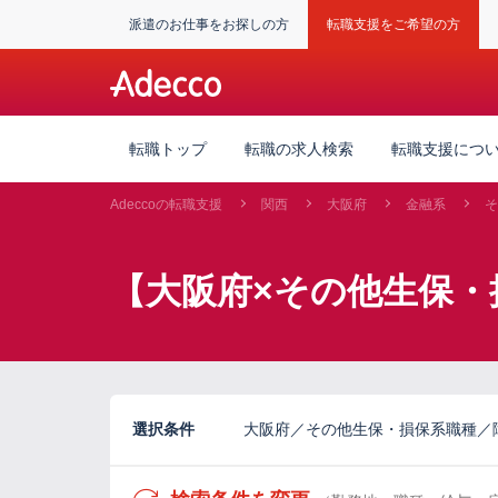
派遣のお仕事をお探しの方
転職支援をご希望の方
転職トップ
転職の求人検索
転職支援につ
Adeccoの転職支援
関西
大阪府
金融系
そ
【大阪府×その他生保・
選択条件
大阪府／その他生保・損保系職種／