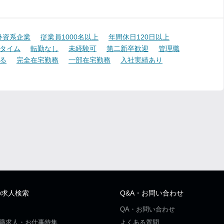
外資系企業
従業員1000名以上
年間休日120日以上
タイム
転勤なし
未経験可
第二新卒歓迎
管理職
る
完全在宅勤務
一部在宅勤務
入社実績あり
の求人検索
Q&A・お問い合わせ
QA・お問い合わせ
職求人・お仕事特集
よくある質問