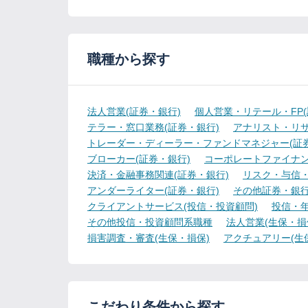
職種から探す
法人営業(証券・銀行)
個人営業・リテール・FP(
テラー・窓口業務(証券・銀行)
アナリスト・リサ
トレーダー・ディーラー・ファンドマネジャー(証券
ブローカー(証券・銀行)
コーポレートファイナン
決済・金融事務関連(証券・銀行)
リスク・与信・
アンダーライター(証券・銀行)
その他証券・銀
クライアントサービス(投信・投資顧問)
投信・年
その他投信・投資顧問系職種
法人営業(生保・損
損害調査・審査(生保・損保)
アクチュアリー(生
こだわり条件から探す