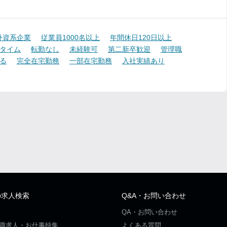
外資系企業
従業員1000名以上
年間休日120日以上
タイム
転勤なし
未経験可
第二新卒歓迎
管理職
る
完全在宅勤務
一部在宅勤務
入社実績あり
の求人検索
Q&A・お問い合わせ
QA・お問い合わせ
職求人・お仕事特集
よくある質問