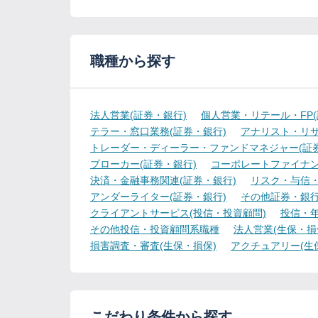
職種から探す
法人営業(証券・銀行)
個人営業・リテール・FP(
テラー・窓口業務(証券・銀行)
アナリスト・リサ
トレーダー・ディーラー・ファンドマネジャー(証券
ブローカー(証券・銀行)
コーポレートファイナン
決済・金融事務関連(証券・銀行)
リスク・与信・
アンダーライター(証券・銀行)
その他証券・銀
クライアントサービス(投信・投資顧問)
投信・年
その他投信・投資顧問系職種
法人営業(生保・損
損害調査・審査(生保・損保)
アクチュアリー(生
こだわり条件から探す