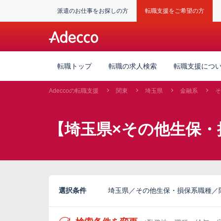
派遣のお仕事をお探しの方
転職支援をご希望の方
転職トップ
転職の求人検索
転職支援につ
Adeccoの転職支援
関東
埼玉県
金融系
そ
【埼玉県×その他生保・
選択条件
埼玉県／その他生保・損保系職種／