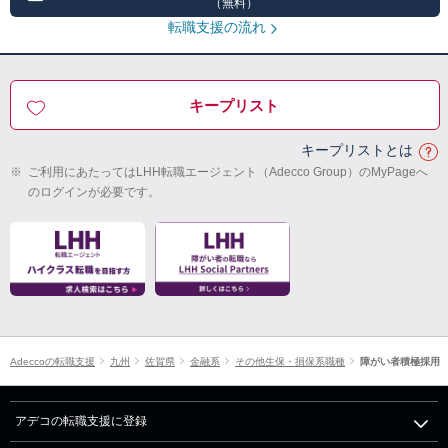
（無料）
転職支援の流れ
キープリスト
キープリストとは
※
ご利用にあたってはLHH転職エージェント（Adecco Group）のMyPageへ
のログインが必要です。
Adeccoの転職支援
九州
佐賀県
金融系
その他生保・損保系職種
障がい者積極採用
アデコの転職支援に登録