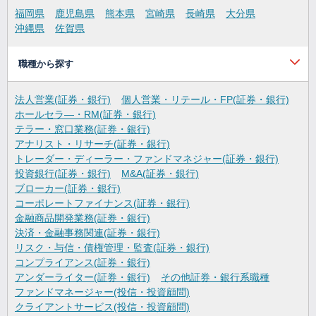
福岡県
鹿児島県
熊本県
宮崎県
長崎県
大分県
沖縄県
佐賀県
職種から探す
法人営業(証券・銀行)
個人営業・リテール・FP(証券・銀行)
ホールセラ―・RM(証券・銀行)
テラー・窓口業務(証券・銀行)
アナリスト・リサーチ(証券・銀行)
トレーダー・ディーラー・ファンドマネジャー(証券・銀行)
投資銀行(証券・銀行)
M&A(証券・銀行)
ブローカー(証券・銀行)
コーポレートファイナンス(証券・銀行)
金融商品開発業務(証券・銀行)
決済・金融事務関連(証券・銀行)
リスク・与信・債権管理・監査(証券・銀行)
コンプライアンス(証券・銀行)
アンダーライター(証券・銀行)
その他証券・銀行系職種
ファンドマネージャー(投信・投資顧問)
クライアントサービス(投信・投資顧問)