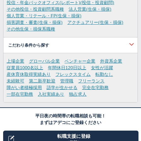
投信・年金バックオフィス(レポート)(投信・投資顧問)
その他投信・投資顧問系職種
法人営業(生保・損保)
個人営業・リテール・FP(生保・損保)
損害調査・審査(生保・損保)
アクチュアリー(生保・損保)
その他生保・損保系職種
こだわり条件から探す
上場企業
グローバル企業
ベンチャー企業
外資系企業
従業員1000名以上
年間休日120日以上
女性が活躍
産休育休取得実績あり
フレックスタイム
転勤なし
未経験可
第二新卒歓迎
管理職
フリーランス
障がい者積極採用
語学が生かせる
完全在宅勤務
一部在宅勤務
入社実績あり
独占求人
平日夜の時間帯の転職相談も可能！
まずはアデコにご登録ください
転職支援に登録