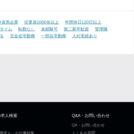
外資系企業
従業員1000名以上
年間休日120日以上
タイム
転勤なし
未経験可
第二新卒歓迎
管理職
る
完全在宅勤務
一部在宅勤務
入社実績あり
の求人検索
Q&A・お問い合わせ
QA・お問い合わせ
職求人・お仕事特集
よくある質問