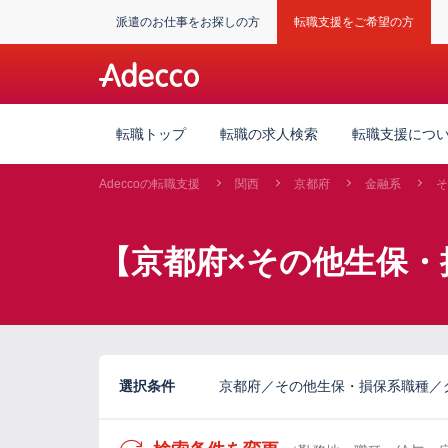
派遣のお仕事をお探しの方
転職支援をご希望の方
転職トップ
転職の求人検索
転職支援につ
Adeccoの転職支援
関西
京都府
金融系
そ
【京都府×その他生保・
選択条件
京都府／その他生保・損保系職種／