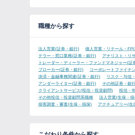
職種から探す
法人営業(証券・銀行)
個人営業・リテール・FP(
テラー・窓口業務(証券・銀行)
アナリスト・リサ
トレーダー・ディーラー・ファンドマネジャー(証券
ブローカー(証券・銀行)
コーポレートファイナン
決済・金融事務関連(証券・銀行)
リスク・与信・
アンダーライター(証券・銀行)
その他証券・銀
クライアントサービス(投信・投資顧問)
投信・年
その他投信・投資顧問系職種
法人営業(生保・損
損害調査・審査(生保・損保)
アクチュアリー(生
こだわり条件から探す