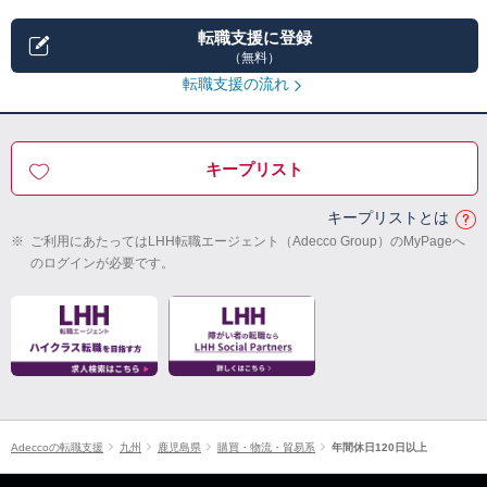
転職支援に登録
（無料）
転職支援の流れ
キープリスト
キープリストとは
※
ご利用にあたってはLHH転職エージェント（Adecco Group）のMyPageへ
のログインが必要です。
Adeccoの転職支援
九州
鹿児島県
購買・物流・貿易系
年間休日120日以上