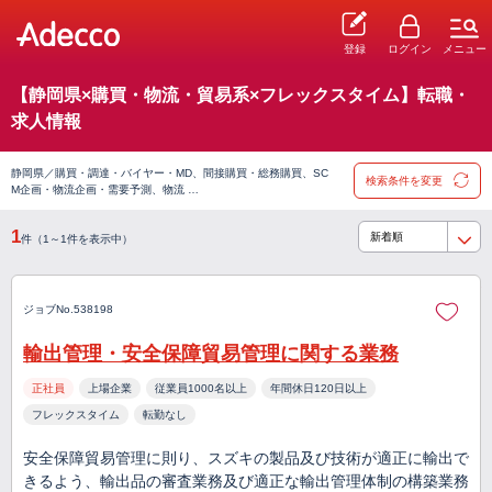
登録
ログイン
メニュー
【静岡県×購買・物流・貿易系×フレックスタイム】転職・
求人情報
静岡県／購買・調達・バイヤー・MD、間接購買・総務購買、SC
検索条件を変更
M企画・物流企画・需要予測、物流 …
1
件（1～1件を表示中）
ジョブNo.538198
輸出管理・安全保障貿易管理に関する業務
正社員
上場企業
従業員1000名以上
年間休日120日以上
フレックスタイム
転勤なし
安全保障貿易管理に則り、スズキの製品及び技術が適正に輸出で
きるよう、輸出品の審査業務及び適正な輸出管理体制の構築業務