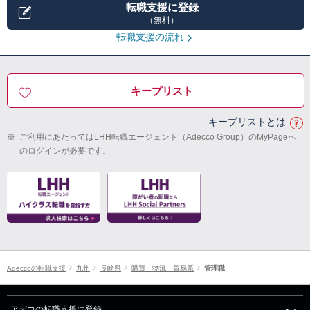
転職支援に登録
（無料）
転職支援の流れ
キープリスト
キープリストとは
※
ご利用にあたってはLHH転職エージェント（Adecco Group）のMyPageへ
のログインが必要です。
Adeccoの転職支援
九州
長崎県
購買・物流・貿易系
管理職
アデコの転職支援に登録