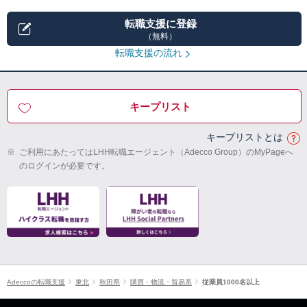
転職支援に登録
（無料）
転職支援の流れ
キープリスト
キープリストとは
※
ご利用にあたってはLHH転職エージェント（Adecco Group）のMyPageへ
のログインが必要です。
Adeccoの転職支援
東北
秋田県
購買・物流・貿易系
従業員1000名以上