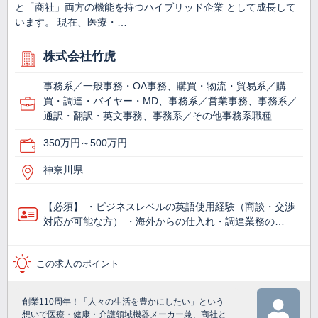
と「商社」両方の機能を持つハイブリッド企業 として成長して
います。 現在、医療・…
株式会社竹虎
事務系／一般事務・OA事務、購買・物流・貿易系／購
買・調達・バイヤー・MD、事務系／営業事務、事務系／
通訳・翻訳・英文事務、事務系／その他事務系職種
350万円～500万円
神奈川県
【必須】 ・ビジネスレベルの英語使用経験（商談・交渉
対応が可能な方） ・海外からの仕入れ・調達業務の…
この求人のポイント
創業110周年！「人々の生活を豊かにしたい」という
想いで医療・健康・介護領域機器メーカー兼、商社と