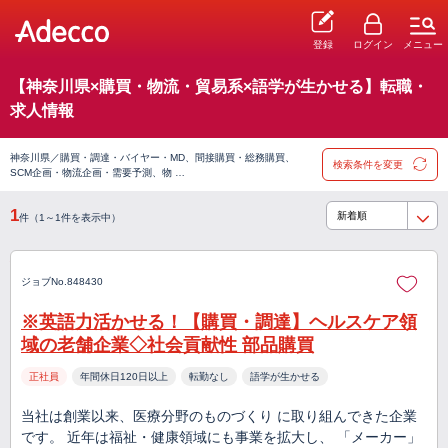
登録
ログイン
メニュー
【神奈川県×購買・物流・貿易系×語学が生かせる】転職・
求人情報
神奈川県／購買・調達・バイヤー・MD、間接購買・総務購買、
検索条件を変更
SCM企画・物流企画・需要予測、物 …
1
件（1～1件を表示中）
ジョブNo.848430
※英語力活かせる！【購買・調達】ヘルスケア領
域の老舗企業◇社会貢献性 部品購買
正社員
年間休日120日以上
転勤なし
語学が生かせる
当社は創業以来、医療分野のものづくり に取り組んできた企業
です。 近年は福祉・健康領域にも事業を拡大し、 「メーカー」