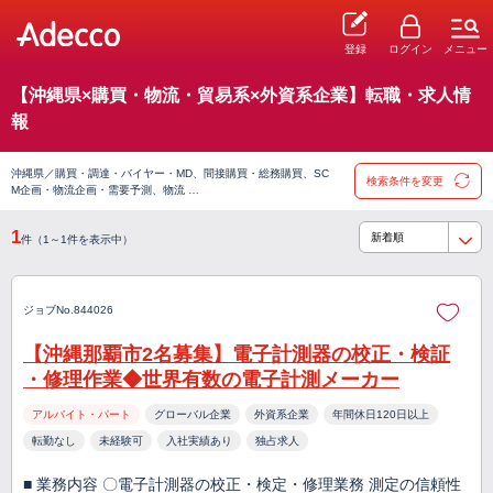
登録
ログイン
メニュー
【沖縄県×購買・物流・貿易系×外資系企業】転職・求人情
報
沖縄県／購買・調達・バイヤー・MD、間接購買・総務購買、SC
検索条件を変更
M企画・物流企画・需要予測、物流 …
1
件（1～1件を表示中）
ジョブNo.844026
【沖縄那覇市2名募集】電子計測器の校正・検証
・修理作業◆世界有数の電子計測メーカー
アルバイト・パート
グローバル企業
外資系企業
年間休日120日以上
転勤なし
未経験可
入社実績あり
独占求人
■ 業務内容 〇電子計測器の校正・検定・修理業務 測定の信頼性