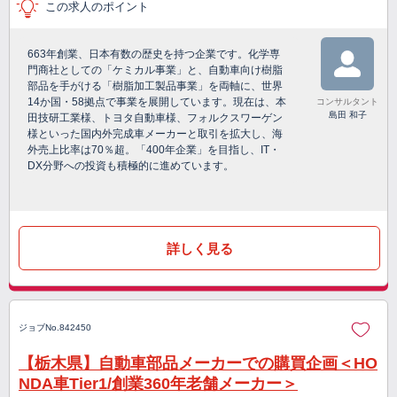
この求人のポイント
663年創業、日本有数の歴史を持つ企業です。化学専
門商社としての「ケミカル事業」と、自動車向け樹脂
部品を手がける「樹脂加工製品事業」を両軸に、世界
14か国・58拠点で事業を展開しています。現在は、本
コンサルタント
島田 和子
田技研工業様、トヨタ自動車様、フォルクスワーゲン
様といった国内外完成車メーカーと取引を拡大し、海
外売上比率は70％超。「400年企業」を目指し、IT・
DX分野への投資も積極的に進めています。
詳しく見る
ジョブNo.842450
【栃木県】自動車部品メーカーでの購買企画＜HO
NDA車Tier1/創業360年老舗メーカー＞