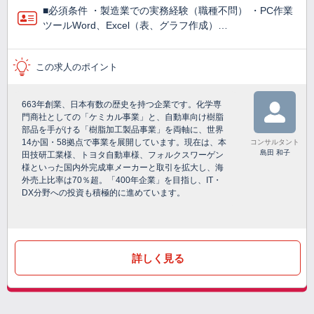
■必須条件 ・製造業での実務経験（職種不問） ・PC作業
ツールWord、Excel（表、グラフ作成）…
この求人のポイント
663年創業、日本有数の歴史を持つ企業です。化学専
門商社としての「ケミカル事業」と、自動車向け樹脂
部品を手がける「樹脂加工製品事業」を両軸に、世界
14か国・58拠点で事業を展開しています。現在は、本
コンサルタント
島田 和子
田技研工業様、トヨタ自動車様、フォルクスワーゲン
様といった国内外完成車メーカーと取引を拡大し、海
外売上比率は70％超。「400年企業」を目指し、IT・
DX分野への投資も積極的に進めています。
詳しく見る