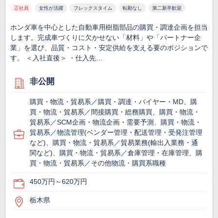
正社員
女性が活躍
フレックスタイム
転勤なし
第二新卒歓迎
ホンダ車を中心とした自動車用樹脂部品の購買・調達企画を担当
します。完成車づくりに欠かせない「材料」や「パートナー企
業」を選び、品質・コスト・安定供給を支える要のポジションで
す。 ＜入社直後＞ ・仕入先…
非公開
購買・物流・貿易系／購買・調達・バイヤー・MD、購
買・物流・貿易系／間接購買・総務購買、購買・物流・
貿易系／SCM企画・物流企画・需要予測、購買・物流・
貿易系／物流管理(ベンダー管理・配送管理・受発注管理
など)、購買・物流・貿易系／貿易業務(輸出入業務・通
関など)、購買・物流・貿易系／倉庫管理・在庫管理、購
買・物流・貿易系／その他物流・購買系職種
450万円～620万円
栃木県