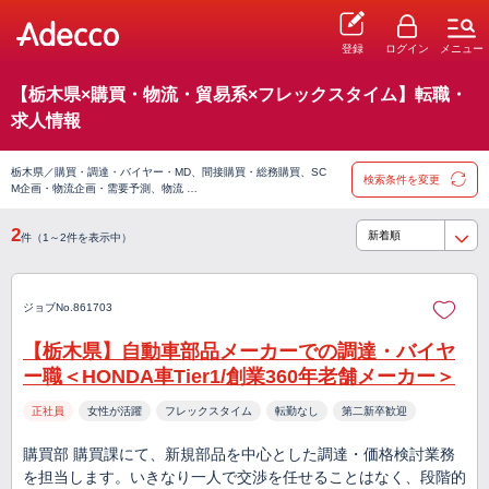
登録
ログイン
メニュー
【栃木県×購買・物流・貿易系×フレックスタイム】転職・
求人情報
栃木県／購買・調達・バイヤー・MD、間接購買・総務購買、SC
検索条件を変更
M企画・物流企画・需要予測、物流 …
2
件（1～2件を表示中）
ジョブNo.861703
【栃木県】自動車部品メーカーでの調達・バイヤ
ー職＜HONDA車Tier1/創業360年老舗メーカー＞
正社員
女性が活躍
フレックスタイム
転勤なし
第二新卒歓迎
購買部 購買課にて、新規部品を中心とした調達・価格検討業務
を担当します。いきなり一人で交渉を任せることはなく、段階的