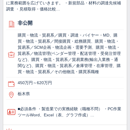
に業務範囲を広げていきます。 ・新規部品・材料の調達先候補
調査 ・見積取得・価格比較…
非公開
購買・物流・貿易系／購買・調達・バイヤー・MD、購
買・物流・貿易系／間接購買・総務購買、購買・物流・
貿易系／SCM企画・物流企画・需要予測、購買・物流・
貿易系／物流管理(ベンダー管理・配送管理・受発注管理
など)、購買・物流・貿易系／貿易業務(輸出入業務・通
関など)、購買・物流・貿易系／倉庫管理・在庫管理、購
買・物流・貿易系／その他物流・購買系職種
450万円～620万円
栃木県
■必須条件 ・製造業での実務経験（職種不問） ・PC作業
ツールWord、Excel（表、グラフ作成）…