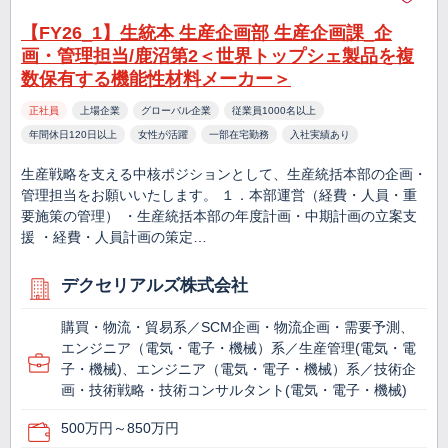
【FY26_1】生統本 生産企画部 生産企画課_企
画・管理担当/鹿沼第2＜世界トップシェ製品を複
数保有する機能性材料メーカー＞
正社員
上場企業
グローバル企業
従業員1000名以上
年間休日120日以上
女性が活躍
一部在宅勤務
入社実績あり
生産戦略を支える中核ポジションとして、生産統括本部の企画・
管理担当をお願いいたします。 １．本部運営（経費・人員・重
要施策の管理） ・生産統括本部の年度計画・中期計画の立案支
援 ・経費・人員計画の策定…
デクセリアルズ株式会社
購買・物流・貿易系／SCM企画・物流企画・需要予測、
エンジニア（電気・電子・機械）系／生産管理(電気・電
子・機械)、エンジニア（電気・電子・機械）系／技術企
画・技術戦略・技術コンサルタント(電気・電子・機械)
500万円～850万円