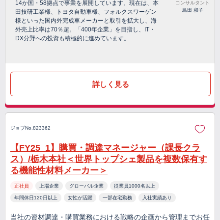
14か国・58拠点で事業を展開しています。現在は、本
コンサルタント
島田 和子
田技研工業様、トヨタ自動車様、フォルクスワーゲン
様といった国内外完成車メーカーと取引を拡大し、海
外売上比率は70％超。「400年企業」を目指し、IT・
DX分野への投資も積極的に進めています。
詳しく見る
ジョブNo.823362
【FY25_1】購買・調達マネージャー（課長クラ
ス）/栃木本社＜世界トップシェ製品を複数保有す
る機能性材料メーカー＞
正社員
上場企業
グローバル企業
従業員1000名以上
年間休日120日以上
女性が活躍
一部在宅勤務
入社実績あり
当社の資材調達・購買業務における戦略の企画から管理までお任