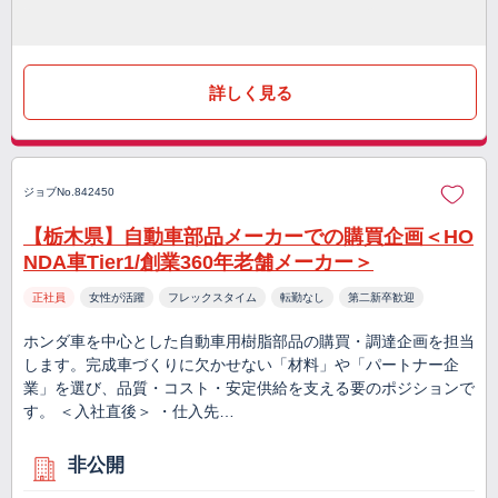
詳しく見る
ジョブNo.842450
【栃木県】自動車部品メーカーでの購買企画＜HO
NDA車Tier1/創業360年老舗メーカー＞
正社員
女性が活躍
フレックスタイム
転勤なし
第二新卒歓迎
ホンダ車を中心とした自動車用樹脂部品の購買・調達企画を担当
します。完成車づくりに欠かせない「材料」や「パートナー企
業」を選び、品質・コスト・安定供給を支える要のポジションで
す。 ＜入社直後＞ ・仕入先…
非公開