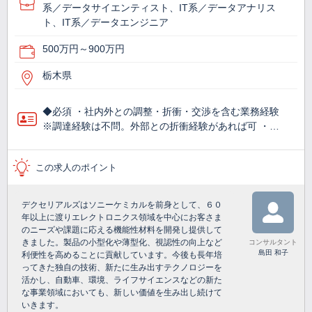
系／データサイエンティスト、IT系／データアナリス
ト、IT系／データエンジニア
500万円～900万円
栃木県
◆必須 ・社内外との調整・折衝・交渉を含む業務経験
※調達経験は不問。外部との折衝経験があれば可 ・…
この求人のポイント
デクセリアルズはソニーケミカルを前身として、６０
年以上に渡りエレクトロニクス領域を中心にお客さま
のニーズや課題に応える機能性材料を開発し提供して
きました。製品の小型化や薄型化、視認性の向上など
コンサルタント
島田 和子
利便性を高めることに貢献しています。今後も長年培
ってきた独自の技術、新たに生み出すテクノロジーを
活かし、自動車、環境、ライフサイエンスなどの新た
な事業領域においても、新しい価値を生み出し続けて
いきます。