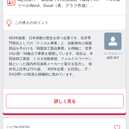
ツールWord、Excel（表、グラフ作成）…
この求人のポイント
663年創業、日本有数の歴史を持つ企業です。化学専
門商社としての「ケミカル事業」と、自動車向け樹脂
部品を手がける「樹脂加工製品事業」を両軸に、世界
14か国・58拠点で事業を展開しています。現在は、本
コンサルタント
島田 和子
田技研工業様、トヨタ自動車様、フォルクスワーゲン
様といった国内外完成車メーカーと取引を拡大し、海
外売上比率は70％超。「400年企業」を目指し、IT・
DX分野への投資も積極的に進めています。
詳しく見る
ジョブNo.858764