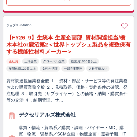
ジョブNo.846856
【FY26_9】生統本 生産企画部_資材調達担当/栃
木本社or鹿沼第2＜世界トップシェ製品を複数保有
する機能性材料メーカー＞
正社員
上場企業
グローバル企業
従業員1000名以上
年間休日120日以上
女性が活躍
一部在宅勤務
入社実績あり
資材調達担当業務全般 １．資材・部品・サービス等の発注業務
および購買業務全般 ２．見積取得、価格・契約条件の確認、発
注処理 ３．取引先（サプライヤー）との価格・納期・購買条件
等の交渉 ４．納期管理、サ…
デクセリアルズ株式会社
購買・物流・貿易系／購買・調達・バイヤー・MD、購
買・物流・貿易系／SCM企画・物流企画・需要予測、IT