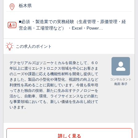
栃木県
■必須 ・製造業での実務経験（生産管理・原価管理・経
営企画・工場管理など） ・Excel・Power…
この求人のポイント
デクセリアルズはソニーケミカルを前身として、６０
年以上に渡りエレクトロニクス領域を中心にお客さま
のニーズや課題に応える機能性材料を開発し提供して
きました。製品の小型化や薄型化、視認性の向上など
コンサルタント
島田 和子
利便性を高めることに貢献しています。今後も長年培
ってきた独自の技術、新たに生み出すテクノロジーを
活かし、自動車、環境、ライフサイエンスなどの新た
な事業領域においても、新しい価値を生み出し続けて
いきます。
詳しく見る