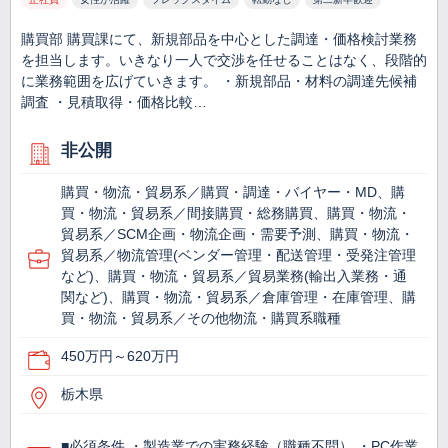
購買部 購買課にて、新規部品を中心とした調達・価格検討業務
を担当します。いきなり一人で交渉を任せることはなく、段階的
に業務範囲を広げていきます。 ・新規部品・材料の調達先候補
調査 ・見積取得・価格比較…
非公開
購買・物流・貿易系／購買・調達・バイヤー・MD、購
買・物流・貿易系／間接購買・総務購買、購買・物流・
貿易系／SCM企画・物流企画・需要予測、購買・物流・
貿易系／物流管理(ベンダー管理・配送管理・受発注管理
など)、購買・物流・貿易系／貿易業務(輸出入業務・通
関など)、購買・物流・貿易系／倉庫管理・在庫管理、購
買・物流・貿易系／その他物流・購買系職種
450万円～620万円
栃木県
■必須条件 ・製造業での実務経験（職種不問） ・PC作業