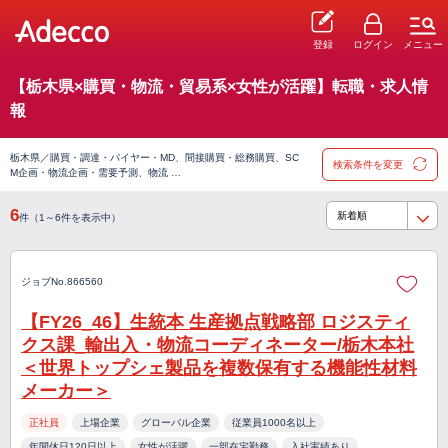
登録
ログイン
メニュー
【栃木県×購買・物流・貿易系×女性が活躍】転職・求人情
報
栃木県／購買・調達・バイヤー・MD、間接購買・総務購買、SC
検索条件を変更
M企画・物流企画・需要予測、物流 …
6
件（1～6件を表示中）
ジョブNo.866560
【FY26_46】生統本 生産拠点戦略部 ロジスティ
クス課_輸出入・物流コーディネーター/栃木本社
＜世界トップシェ製品を複数保有する機能性材料
メーカー＞
正社員
上場企業
グローバル企業
従業員1000名以上
年間休日120日以上
女性が活躍
一部在宅勤務
入社実績あり