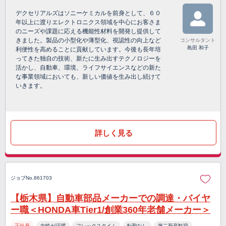
デクセリアルズはソニーケミカルを前身として、６０
年以上に渡りエレクトロニクス領域を中心にお客さま
のニーズや課題に応える機能性材料を開発し提供して
きました。製品の小型化や薄型化、視認性の向上など
コンサルタント
島田 和子
利便性を高めることに貢献しています。今後も長年培
ってきた独自の技術、新たに生み出すテクノロジーを
活かし、自動車、環境、ライフサイエンスなどの新た
な事業領域においても、新しい価値を生み出し続けて
いきます。
詳しく見る
ジョブNo.861703
【栃木県】自動車部品メーカーでの調達・バイヤ
ー職＜HONDA車Tier1/創業360年老舗メーカー＞
正社員
女性が活躍
フレックスタイム
転勤なし
第二新卒歓迎