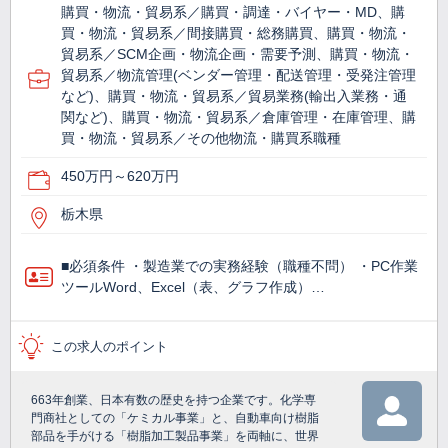
購買・物流・貿易系／購買・調達・バイヤー・MD、購
買・物流・貿易系／間接購買・総務購買、購買・物流・
貿易系／SCM企画・物流企画・需要予測、購買・物流・
貿易系／物流管理(ベンダー管理・配送管理・受発注管理
など)、購買・物流・貿易系／貿易業務(輸出入業務・通
関など)、購買・物流・貿易系／倉庫管理・在庫管理、購
買・物流・貿易系／その他物流・購買系職種
450万円～620万円
栃木県
■必須条件 ・製造業での実務経験（職種不問） ・PC作業
ツールWord、Excel（表、グラフ作成）…
この求人のポイント
663年創業、日本有数の歴史を持つ企業です。化学専
門商社としての「ケミカル事業」と、自動車向け樹脂
部品を手がける「樹脂加工製品事業」を両軸に、世界