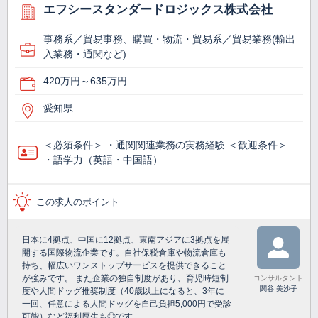
エフシースタンダードロジックス株式会社
事務系／貿易事務、購買・物流・貿易系／貿易業務(輸出
入業務・通関など)
420万円～635万円
愛知県
＜必須条件＞ ・通関関連業務の実務経験 ＜歓迎条件＞
・語学力（英語・中国語）
この求人のポイント
日本に4拠点、中国に12拠点、東南アジアに3拠点を展
開する国際物流企業です。自社保税倉庫や物流倉庫も
持ち、幅広いワンストップサービスを提供できること
が強みです。 また企業の独自制度があり、育児時短制
コンサルタント
関谷 美沙子
度や人間ドッグ推奨制度（40歳以上になると、3年に
一回、任意による人間ドッグを自己負担5,000円で受診
可能）など福利厚生も◎です。