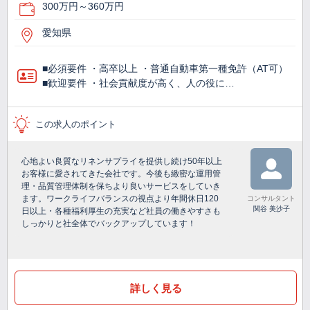
300万円～360万円
愛知県
■必須要件 ・高卒以上 ・普通自動車第一種免許（AT可）
■歓迎要件 ・社会貢献度が高く、人の役に…
この求人のポイント
心地よい良質なリネンサプライを提供し続け50年以上
お客様に愛されてきた会社です。今後も緻密な運用管
理・品質管理体制を保ちより良いサービスをしていき
ます。ワークライフバランスの視点より年間休日120
コンサルタント
関谷 美沙子
日以上・各種福利厚生の充実など社員の働きやすさも
しっかりと社全体でバックアップしています！
詳しく見る