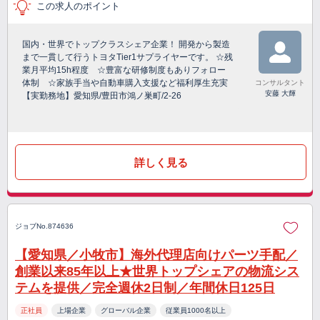
この求人のポイント
国内・世界でトップクラスシェア企業！ 開発から製造
まで一貫して行うトヨタTier1サプライヤーです。 ☆残
業月平均15h程度 ☆豊富な研修制度もありフォロー
体制 ☆家族手当や自動車購入支援など福利厚生充実
コンサルタント
安藤 大輝
【実勤務地】愛知県/豊田市鴻ノ巣町/2-26
詳しく見る
ジョブNo.874636
【愛知県／小牧市】海外代理店向けパーツ手配／
創業以来85年以上★世界トップシェアの物流シス
テムを提供／完全週休2日制／年間休日125日
正社員
上場企業
グローバル企業
従業員1000名以上