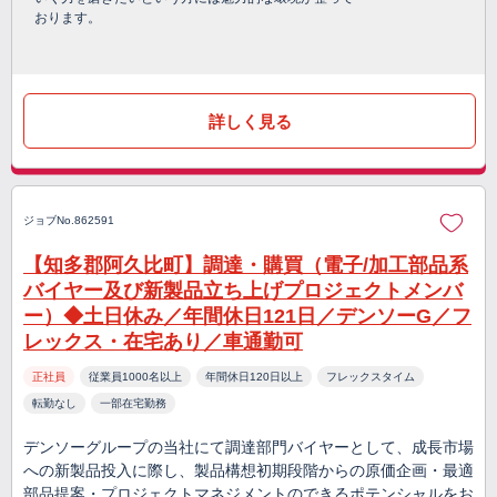
おります。
詳しく見る
ジョブNo.862591
【知多郡阿久比町】調達・購買（電子/加工部品系
バイヤー及び新製品立ち上げプロジェクトメンバ
ー）◆土日休み／年間休日121日／デンソーG／フ
レックス・在宅あり／車通勤可
正社員
従業員1000名以上
年間休日120日以上
フレックスタイム
転勤なし
一部在宅勤務
デンソーグループの当社にて調達部門バイヤーとして、成長市場
への新製品投入に際し、製品構想初期段階からの原価企画・最適
部品提案・プロジェクトマネジメントのできるポテンシャルをお