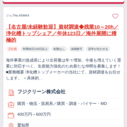
ジョブNo.858964
【名古屋/未経験歓迎】資材調達◆残業10～20h／
浄化槽トップシェア／年休123日／海外展開に積
極的
正社員
年間休日120日以上
転勤なし
未経験可
語学が生かせる
海外事業の急成長により出荷量は年々増加。今後も増えていく需
要に対応すべく、生産能力強化のため新たな仲間を募集します！
■業務概要 浄化槽トップメーカーの当社にて、資材調達をお任せ
します。 ＜具体的…
フジクリーン株式会社
購買・物流・貿易系／購買・調達・バイヤー・MD
400万円～600万円
愛知県