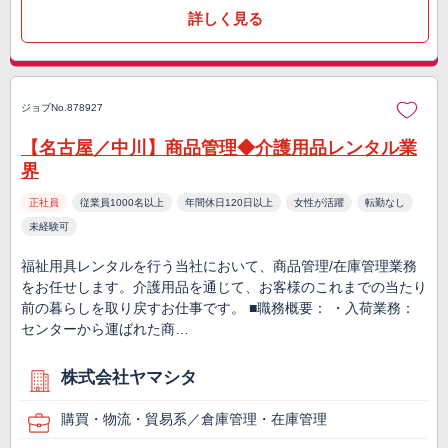
詳しく見る
ジョブNo.878927
【名古屋／中川】商品管理◆介護用品レンタル業
界
正社員
従業員1000名以上
年間休日120日以上
女性が活躍
転勤なし
未経験可
福祉用具レンタルを行う当社において、商品管理/在庫管理業務
をお任せします。介護用品を通じて、お客様のこれまでの当たり
前の暮らしを取り戻すお仕事です。 ■職務概要： ・入荷業務：
センターから運ばれた商…
株式会社ヤマシタ
購買・物流・貿易系／倉庫管理・在庫管理