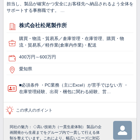
担当し、製品が確実かつ安全にお客様先へ納品されるよう全体を
サポートする事務職です。 …
株式会社松尾製作所
購買・物流・貿易系／倉庫管理・在庫管理、購買・物
流・貿易系／軽作業(倉庫内作業)・配送
400万円～600万円
愛知県
■必須条件 ・PC業務（主にExcel）が苦手ではない方 ・
在庫管理経験、出荷・梱包に関わる経験、営…
この求人のポイント
同社の魅力： ◇高い技術力（一貫生産体制） 製品の企
画開発から生産までをグループ内で一貫して行える体
制を整えています。これにより、幅広いニーズに対応