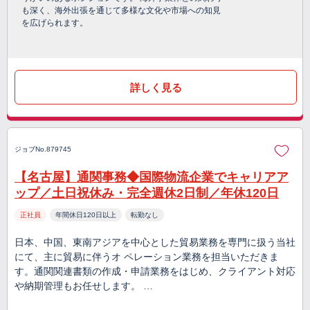
も深く、海外出張を通じて多様な文化や市場への知見
を広げられます。
詳しく見る
ジョブNo.879745
【名古屋】通関事務◆国際物流企業でキャリアア
ップ／土日祝休み・完全週休2日制／年休120日
正社員
年間休日120日以上
転勤なし
日本、中国、東南アジアを中心とした貿易業務を専門に扱う当社
にて、主に貿易に伴うオ ペレーション業務を担当いただきま
す。通関関連書類の作成・申請業務をはじめ、クライアント対応
や納期管理もお任せします。 …