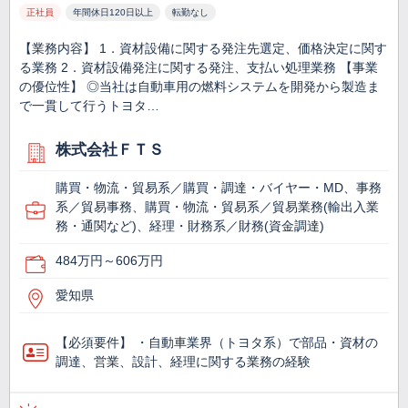
正社員
年間休日120日以上
転勤なし
【業務内容】 1．資材設備に関する発注先選定、価格決定に関す
る業務 2．資材設備発注に関する発注、支払い処理業務 【事業
の優位性】 ◎当社は自動車用の燃料システムを開発から製造ま
で一貫して行うトヨタ…
株式会社ＦＴＳ
購買・物流・貿易系／購買・調達・バイヤー・MD、事務
系／貿易事務、購買・物流・貿易系／貿易業務(輸出入業
務・通関など)、経理・財務系／財務(資金調達)
484万円～606万円
愛知県
【必須要件】 ・自動車業界（トヨタ系）で部品・資材の
調達、営業、設計、経理に関する業務の経験