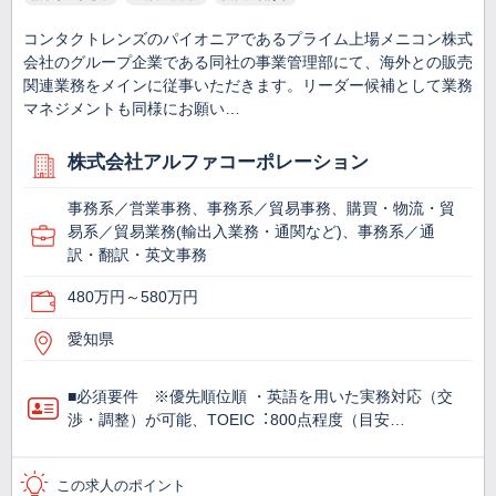
コンタクトレンズのパイオニアであるプライム上場メニコン株式
会社のグループ企業である同社の事業管理部にて、海外との販売
関連業務をメインに従事いただきます。リーダー候補として業務
マネジメントも同様にお願い…
株式会社アルファコーポレーション
事務系／営業事務、事務系／貿易事務、購買・物流・貿
易系／貿易業務(輸出入業務・通関など)、事務系／通
訳・翻訳・英文事務
480万円～580万円
愛知県
■必須要件 ※優先順位順 ・英語を⽤いた実務対応（交
渉・調整）が可能、TOEIC︓800点程度（目安…
この求人のポイント