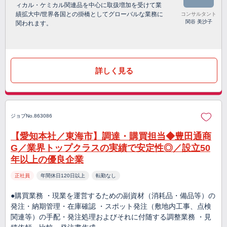
ィカル・ケミカル関連品を中心に取扱増加を受けて業
績拡大中/世界各国との掛橋としてグローバルな業務に
コンサルタント
関谷 美沙子
関われます。
詳しく見る
ジョブNo.863086
【愛知本社／東海市】調達・購買担当◆豊田通商
G／業界トップクラスの実績で安定性◎／設立50
年以上の優良企業
正社員
年間休日120日以上
転勤なし
●購買業務 ・現業を運営するための副資材（消耗品・備品等）の
発注・納期管理・在庫確認 ・スポット発注（敷地内工事、点検
関連等）の手配・発注処理およびそれに付随する調整業務 ・見