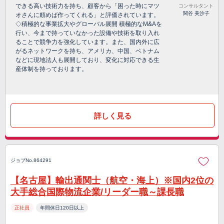
できる高い技術力を持ち、顧客から「困った時にマツ
コンサルタント
関谷 美沙子
オさんに頼めば作ってくれる」と評価されています。
◇積極的な事業拡大やグローバル展開 積極的なM&Aを
行い、今まで持っていなかった設備や技術を取り入れ
ることで競争力を強化しています。また、国内外に広
がるネットワークを持ち、アメリカ、中国、ベトナム
などに現地法人も展開しており、変化に対応できる生
産体制を持っております。
詳しく見る
ジョブNo.864291
【名古屋】輸出通関士（航空・海上）※国内2位の
大手総合国際物流企業/リーダー職～課長職
正社員
年間休日120日以上