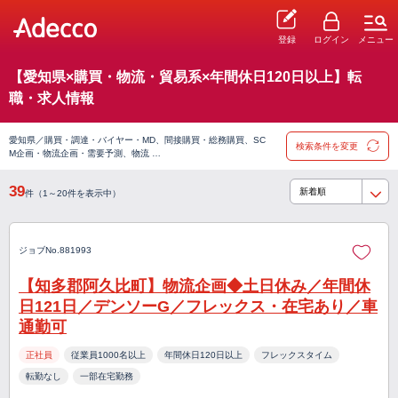
登録
ログイン
メニュー
【愛知県×購買・物流・貿易系×年間休日120日以上】転
職・求人情報
愛知県／購買・調達・バイヤー・MD、間接購買・総務購買、SC
検索条件を変更
M企画・物流企画・需要予測、物流 …
39
件（1～20件を表示中）
ジョブNo.881993
【知多郡阿久比町】物流企画◆土日休み／年間休
日121日／デンソーG／フレックス・在宅あり／車
通勤可
正社員
従業員1000名以上
年間休日120日以上
フレックスタイム
転勤なし
一部在宅勤務