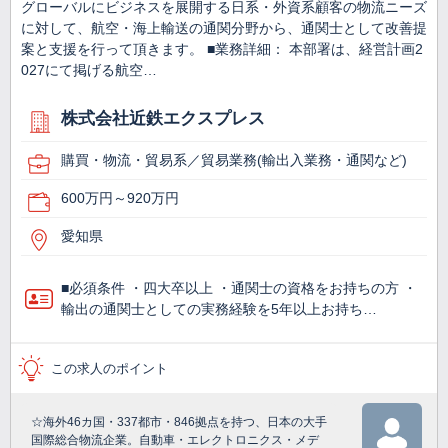
グローバルにビジネスを展開する日系・外資系顧客の物流ニーズ
に対して、航空・海上輸送の通関分野から、通関士として改善提
案と支援を行って頂きます。 ■業務詳細： 本部署は、経営計画2
027にて掲げる航空…
株式会社近鉄エクスプレス
購買・物流・貿易系／貿易業務(輸出入業務・通関など)
600万円～920万円
愛知県
■必須条件 ・四大卒以上 ・通関士の資格をお持ちの方 ・
輸出の通関士としての実務経験を5年以上お持ち…
この求人のポイント
☆海外46カ国・337都市・846拠点を持つ、日本の大手
国際総合物流企業。自動車・エレクトロニクス・メデ