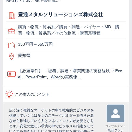
積依頼・比較、発注書作成…
豊通メタルソリューションズ株式会社
購買・物流・貿易系／購買・調達・バイヤー・MD、購
買・物流・貿易系／その他物流・購買系職種
350万円～555万円
愛知県
【必須条件】 ・総務、調達・購買関連の実務経験 ・Exc
el、PowerPoint、Wordの実務使…
この求人のポイント
広く深く複雑なマーケットの中で戦略的にビジネスを
構築していくには多くのステークホルダーを巻き込み
ながら推進していく力とマネジメント力が必要となり
ます。変化の激しい環境の中でビジネスを推進をして
コンサルタント
黒田 アンナ
いく力を磨きたいという方には魅力的な環境が整って