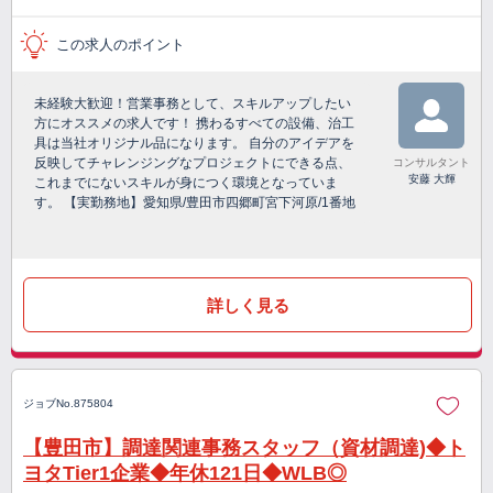
この求人のポイント
未経験大歓迎！営業事務として、スキルアップしたい
方にオススメの求人です！ 携わるすべての設備、治工
具は当社オリジナル品になります。 自分のアイデアを
反映してチャレンジングなプロジェクトにできる点、
コンサルタント
安藤 大輝
これまでにないスキルが身につく環境となっていま
す。 【実勤務地】愛知県/豊田市四郷町宮下河原/1番地
詳しく見る
ジョブNo.875804
【豊田市】調達関連事務スタッフ（資材調達)◆ト
ヨタTier1企業◆年休121日◆WLB◎