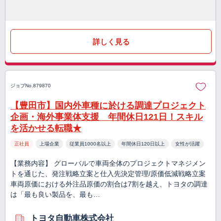
詳しく見る
ジョブNo.879870
【豊田市】国内外車種に於ける調達プロジェクト
企画・海外事業体支援 年間休日121日！スキル
を活かせる転職★
正社員
上場企業
従業員1000名以上
年間休日120日以上
女性が活躍
【業務内容】 グローバルで車両全体のプロジェクトマネジメン
トを通じた、発注戦略立案と仕入先決定管理/原価低減戦略立案
車両原価における外注品原価の割合は7割を越え、トヨタの調達
は「最も良い製品を、最も…
トヨタ自動車株式会社