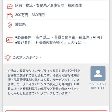
購買・物流・貿易系／倉庫管理・在庫管理
300万円～360万円
愛知県
■必須要件 ・高卒以上 ・普通自動車第一種免許（AT可）
■歓迎要件 ・社会貢献度が高く、人の役に…
この求人のポイント
心地よい良質なリネンサプライを提供し続け50年以上
お客様に愛されてきた会社です。今後も緻密な運用管
理・品質管理体制を保ちより良いサービスをしていき
ます。ワークライフバランスの視点より年間休日120
コンサルタント
関谷 美沙子
日以上・各種福利厚生の充実など社員の働きやすさも
しっかりと社全体でバックアップしています！