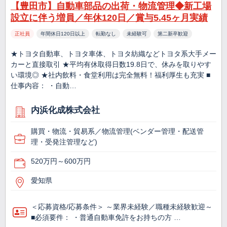
【豊田市】自動車部品の出荷・物流管理◆新工場
設立に伴う増員／年休120日／賞与5.45ヶ月実績
正社員
年間休日120日以上
転勤なし
未経験可
第二新卒歓迎
★トヨタ自動車、トヨタ車体、トヨタ紡織などトヨタ系大手メー
カーと直接取引 ★平均有休取得日数19.8日で、休みを取りやす
い環境◎ ★社内飲料・食堂利用は完全無料！福利厚生も充実 ■
仕事内容： ・自動…
内浜化成株式会社
購買・物流・貿易系／物流管理(ベンダー管理・配送管
理・受発注管理など)
520万円～600万円
愛知県
＜応募資格/応募条件＞ ～業界未経験／職種未経験歓迎～
■必須要件： ・普通自動車免許をお持ちの方 …