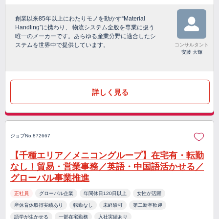
創業以来85年以上にわたりモノを動かす“Material
Handling”に携わり、 物流システム全般を専業に扱う
唯一のメーカーです。あらゆる産業分野に適合したシ
ステムを世界中で提供しています。
コンサルタント
安藤 大輝
詳しく見る
ジョブNo.872667
【千種エリア／メニコングループ】在宅有・転勤
なし！貿易・営業事務／英語・中国語活かせる／
グローバル事業推進
正社員
グローバル企業
年間休日120日以上
女性が活躍
産休育休取得実績あり
転勤なし
未経験可
第二新卒歓迎
語学が生かせる
一部在宅勤務
入社実績あり