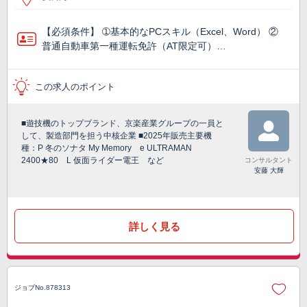
【必須条件】 ➀基本的なPCスキル（Excel、Word） ②
普通自動車第一種運転免許（AT限定可）…
この求人のポイント
■遊技機のトップブランド、京楽産業グループの一員と
して、製造部門を担う中核企業 ■2025年販売主要機
種：P 冬のソナタ My Memory e ULTRAMAN
2400★80 L 仮面ライダー電王 など
コンサルタント
安藤 大輝
詳しく見る
ジョブNo.878313