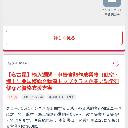
コンサルタント
関谷 美沙子
詳しく見る
ジョブNo.881944
【名古屋】輸入通関・申告書類作成業務（航空・
海上）◆国際総合物流トップクラス企業／語学研
修など資格支援充実
正社員
グローバル企業
年間休日120日以上
グローバルにビジネスを展開する日系・外資系顧客の物流ニーズ
に対して、航空・海上輸送の通関分野から、改善提案と支援を行
って頂きます。 ■業務詳細： 本部署は、経営計画2028にて掲げ
る営業利益300億…