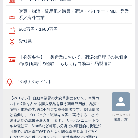
購買・物流・貿易系／購買・調達・バイヤー・MD、営業
系／海外営業
500万円～1680万円
愛知県
【必須要件】 ・製造業において、調達or経理での原価企
画/原価集計の経験 もしくは自動車部品製造に…
この求人のポイント
【やりがい】 自動車業界の大変革期において、車両コ
ストの7割を占める購入部品を扱う調達部門は、品質・
技術・価格の実現に不可欠な重要部署です。 関係部署
と協働し、プロジェクト戦略を立案・実行することで
コンサルタント
安藤 大輝
調達活動の成果を最大化します。 カーボンニュートラ
ルや電動車、MaaSなど幅広い分野での革新的な挑戦が
可能で、調達部門が中心となり関係部署を牽引するや
りがいのあるポジションです。 海外事業体との関わり