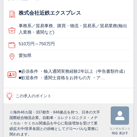
株式会社近鉄エクスプレス
事務系／貿易事務、購買・物流・貿易系／貿易業務(輸出
入業務・通関など)
510万円～750万円
愛知県
■必須条件 ・輸入通関実務経験2年以上（申告書類作成）
■歓迎条件 ・通関士資格をお持ちの方 ・ア…
この求人のポイント
☆海外46カ国・337都市・846拠点を持つ、日本の大手
国際総合物流企業。自動車・エレクトロニクス・メデ
ィカル・ケミカル関連品を中心に取扱増加を受けて業
績拡大中/世界各国との掛橋としてグローバルな業務に
コンサルタント
関谷 美沙子
関われます。