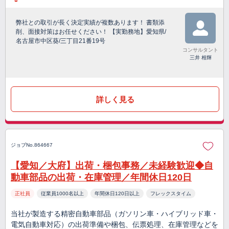
弊社との取引が長く決定実績が複数あります！ 書類添
削、面接対策はお任せください！ 【実勤務地】愛知県/
名古屋市中区葵/三丁目21番19号
コンサルタント
三井 相輝
詳しく見る
ジョブNo.864667
【愛知／大府】出荷・梱包事務／未経験歓迎◆自
動車部品の出荷・在庫管理／年間休日120日
正社員
従業員1000名以上
年間休日120日以上
フレックスタイム
当社が製造する精密自動車部品（ガソリン車・ハイブリッド車・
電気自動車対応）の出荷準備や梱包、伝票処理、在庫管理などを