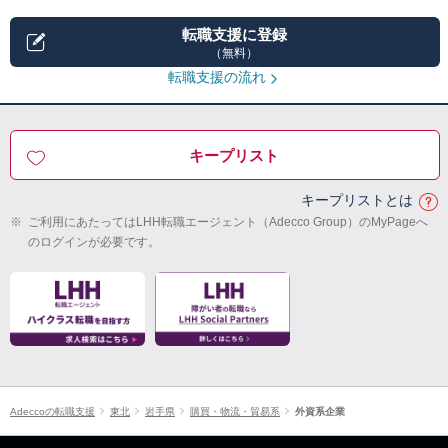
転職支援に登録
（無料）
転職支援の流れ
キープリスト
キープリストとは
※
ご利用にあたってはLHH転職エージェント（Adecco Group）のMyPageへ
のログインが必要です。
Adeccoの転職支援
東北
岩手県
購買・物流・貿易系
外資系企業