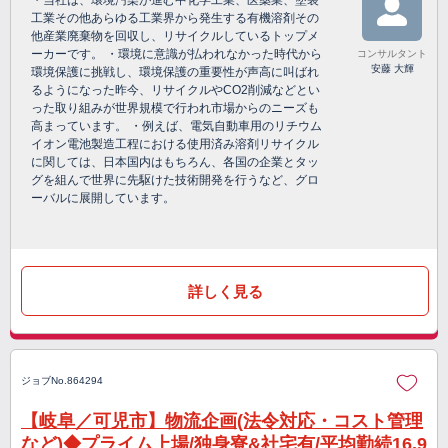
・当社は、環境汚染が進む中化学工業、医薬業、塗装
工業その他あらゆる工業界から発生する有機溶剤その
他産業廃棄物を回収し、リサイクルしているトップメ
ーカーです。 ・環境に意識が払われなかった時代から
コンサルタント
安藤 大輝
環境保護に挑戦し、環境保護の重要性が声高に叫ばれ
るようになった昨今、リサイクルやCO2削減などとい
った取り組みが世界規模で行われ市場からのニーズも
高まっています。 ・例えば、電気自動車用のリチウム
イオン電池製造工程における使用済み溶剤リサイクル
に関しては、日本国内はもちろん、各国の企業とタッ
グを組んで世界に先駆けた技術開発を行うなど、グロ
ーバルに展開しています。
詳しく見る
ジョブNo.864294
【岐阜／可児市】物流企画(法令対応・コスト管理
など)◆プライム上場/独身寮&社宅有/平均勤続16.9