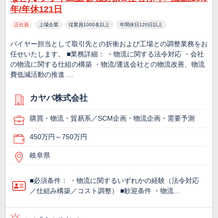
年/年休121日
正社員
上場企業
従業員1000名以上
年間休日120日以上
バイヤー担当として取引先との折衝および工場との調整業務をお
任せいたします。 ■業務詳細： ・物流に関する法令対応 ・会社
の物流に関する仕組の構築 ・物流/運送会社との物流改善、物流
費低減活動の推進 …
カヤバ株式会社
購買・物流・貿易系／SCM企画・物流企画・需要予測
450万円～750万円
岐阜県
■必須条件： ・物流に関するいずれかの経験（法令対応
／仕組み構築／コスト調整） ■歓迎条件 ・物流…