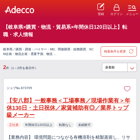
登録
ログイン
メニュー
【岐阜県×購買・物流・貿易系×年間休日120日以上】転
職・求人情報
岐阜県／購買・調達・バイヤー・MD、間接購買・総務購買、SC
検索条件を変更
M企画・物流企画・需要予測、物流 …
2
件（1～2件を表示中）
ジョブNo.873705
【安八郡】一般事務＜工場事務／現場作業有＞年
休130日・土日祝休／家賃補助有◎／業界トップ
級メーカー
正社員
年間休日120日以上
転勤なし
未経験可
【業務内容】 環境問題につながる有機溶剤を精製蒸留し、リサ