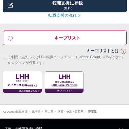
転職支援に登録
（無料）
転職支援の流れ
キープリスト
キープリストとは
※
ご利用にあたってはLHH転職エージェント（Adecco Group）のMyPageへ
のログインが必要です。
Adeccoの転職支援
北信越
富山県
購買・物流・貿易系
管理職
アデコの転職支援に登録