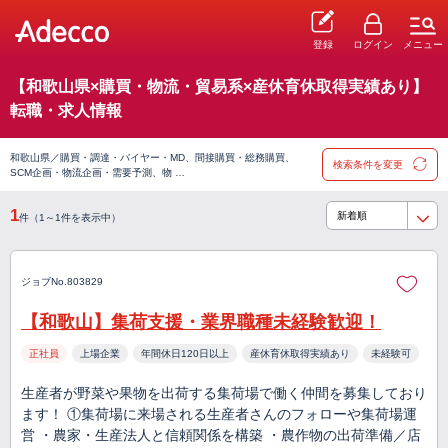
登録
ログイン
メニュー
【和歌山県×購買・物流・貿易系×産休育休取得実績あり】
転職・求人情報
和歌山県／購買・調達・バイヤー・MD、間接購買・総務購買、
検索条件を変更
SCM企画・物流企画・需要予測、物 …
1
件（1～1件を表示中）
ジョブNo.803829
【和歌山】集荷支援・業界職種未経験歓迎！
正社員
上場企業
年間休日120日以上
産休育休取得実績あり
未経験可
生産者が野菜や果物を出荷する集荷場で働く仲間を募集しており
ます！ ①集荷場に来場される生産者さんのフォローや集荷場運
営 ・農家・生産法人と信頼関係を構築 ・農作物の出荷準備／店