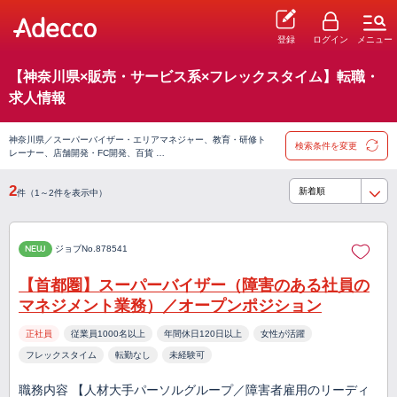
登録
ログイン
メニュー
【神奈川県×販売・サービス系×フレックスタイム】転職・
求人情報
神奈川県／スーパーバイザー・エリアマネジャー、教育・研修ト
検索条件を変更
レーナー、店舗開発・FC開発、百貨 …
2
件（1～2件を表示中）
NEW
ジョブNo.878541
【首都圏】スーパーバイザー（障害のある社員の
マネジメント業務）／オープンポジション
正社員
従業員1000名以上
年間休日120日以上
女性が活躍
フレックスタイム
転勤なし
未経験可
職務内容 【人材大手パーソルグループ／障害者雇用のリーディ