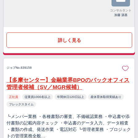
コンサルタント
加藤 源基
詳しく見る
ジョブNo.839158
【多摩センター】金融業界BPOのバックオフィス
管理者候補（SV／MGR候補）
正社員
従業員1000名以上
年間休日120日以上
産休育休取得実績あり
フレックスタイム
┗メンバー業務 ・各種書類の審査、不備確認業務 ・申込書や添
付書類の記載内容チェック ・申込書のデータ入力、データ精査
・書類の作成、発送作業 ・電話対応 ┗管理者業務 ・プロジェク
トの管理業務全般…