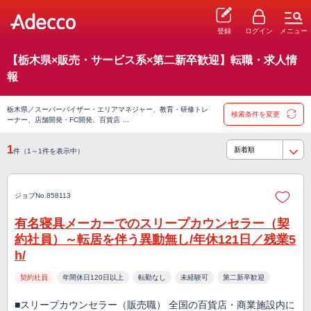
登録
ログイン
メニュー
【栃木県×販売・サービス系×第二新卒歓迎】転職・求人情
報
栃木県／スーパーバイザー・エリアマネジャー、教育・研修トレ
検索条件を変更
ーナー、店舗開発・FC開発、百貨店 …
1
件（1～1件を表示中）
ジョブNo.858113
有名寝具メーカーでのスリープカウンセラー（契
約社員）～転居を伴う異動無し/年休121日／残業5
h/
契約社員
年間休日120日以上
転勤なし
未経験可
第二新卒歓迎
■スリープカウンセラー（販売職） 全国の百貨店・商業施設内に