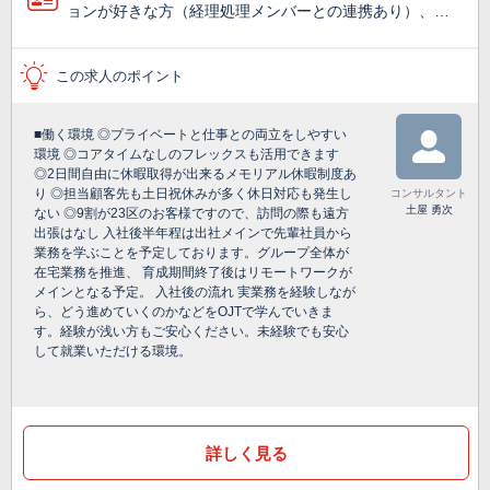
ョンが好きな方（経理処理メンバーとの連携あり）、…
この求人のポイント
■働く環境 ◎プライベートと仕事との両立をしやすい
環境 ◎コアタイムなしのフレックスも活用できます
◎2日間自由に休暇取得が出来るメモリアル休暇制度あ
り ◎担当顧客先も土日祝休みが多く休日対応も発生し
コンサルタント
土屋 勇次
ない ◎9割が23区のお客様ですので、訪問の際も遠方
出張はなし 入社後半年程は出社メインで先輩社員から
業務を学ぶことを予定しております。グループ全体が
在宅業務を推進、 育成期間終了後はリモートワークが
メインとなる予定。 入社後の流れ 実業務を経験しなが
ら、どう進めていくのかなどをOJTで学んでいきま
す。経験が浅い方もご安心ください。未経験でも安心
して就業いただける環境。
詳しく見る