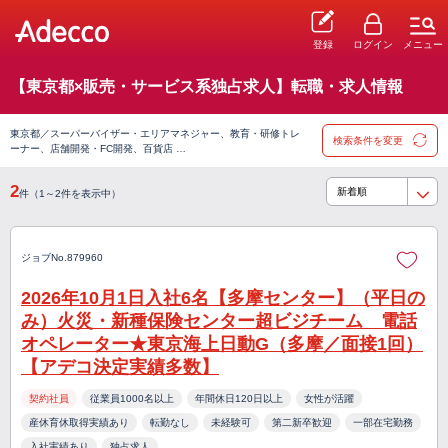
登録
ログイン
メニュー
【東京都×販売・サービス系独占求人】転職・求人情報
東京都／スーパーバイザー・エリアマネジャー、教育・研修トレ
検索条件を変更
ーナー、店舗開発・FC開発、百貨店 …
2
件（1～2件を表示中）
ジョブNo.879960
2026年10月1日入社6名【多摩センター】（平日の
み）火災・新種保険センター超ビジチーム 電話
オペレーター★東京海上日動G（多摩／面接1回）
【アデコ決定実績多数】
契約社員
従業員1000名以上
年間休日120日以上
女性が活躍
産休育休取得実績あり
転勤なし
未経験可
第二新卒歓迎
一部在宅勤務
入社実績あり
独占求人