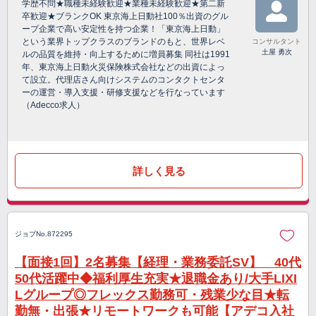
学歴不問★職種未経験歓迎★業種未経験歓迎★第二新
卒歓迎★ブランクOK 東京海上日動社100％出資のグル
ープ企業で高い安定性を持つ企業！「東京海上日動」
という業界トップクラスのブランドのもと、世界レベ
コンサルタント
土屋 勇次
ルの品質を維持・向上するために増員募集 同社は1991
年、東京海上日動火災保険株式会社などの出資によっ
て設立。代理店さん向けシステムのコンタクトセンタ
ーの運営・導入支援・研修支援などを行なっています
（Adecco求人）
詳しく見る
ジョブNo.872295
【面接1回】2名募集【経理・業務委託SV】 40代
50代活躍中◆福利厚生充実★退職金あり/大手LIXI
Lグループ◎フレックス勤務可・残業少な目★転
勤無・出張★リモートワークも可能【アデコ入社