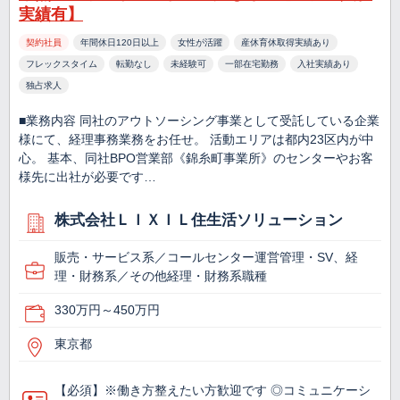
実績有】
契約社員
年間休日120日以上
女性が活躍
産休育休取得実績あり
フレックスタイム
転勤なし
未経験可
一部在宅勤務
入社実績あり
独占求人
■業務内容 同社のアウトソーシング事業として受託している企業
様にて、経理事務業務をお任せ。 活動エリアは都内23区内が中
心。 基本、同社BPO営業部《錦糸町事業所》のセンターやお客
様先に出社が必要です…
株式会社ＬＩＸＩＬ住生活ソリューション
販売・サービス系／コールセンター運営管理・SV、経
理・財務系／その他経理・財務系職種
330万円～450万円
東京都
【必須】※働き方整えたい方歓迎です ◎コミュニケーシ