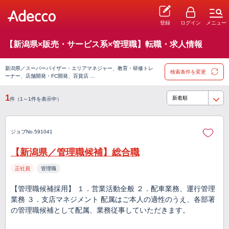
登録
ログイン
メニュー
【新潟県×販売・サービス系×管理職】転職・求人情報
新潟県／スーパーバイザー・エリアマネジャー、教育・研修トレ
検索条件を変更
ーナー、店舗開発・FC開発、百貨店 …
1
件（1～1件を表示中）
ジョブNo.591041
【新潟県／管理職候補】総合職
正社員
管理職
【管理職候補採用】 １．営業活動全般 ２．配車業務、運行管理
業務 ３．支店マネジメント 配属はご本人の適性のうえ、各部署
の管理職候補として配属、業務従事していただきます。