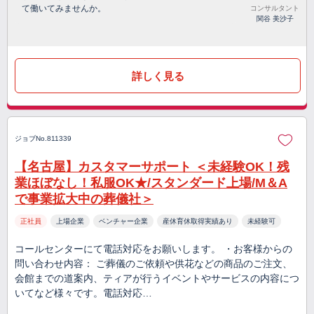
て働いてみませんか。
コンサルタント
関谷 美沙子
詳しく見る
ジョブNo.811339
【名古屋】カスタマーサポート ＜未経験OK！残
業ほぼなし！私服OK★/スタンダード上場/M＆A
で事業拡大中の葬儀社＞
正社員
上場企業
ベンチャー企業
産休育休取得実績あり
未経験可
コールセンターにて電話対応をお願いします。 ・お客様からの
問い合わせ内容： ご葬儀のご依頼や供花などの商品のご注文、
会館までの道案内、ティアが行うイベントやサービスの内容につ
いてなど様々です。電話対応…