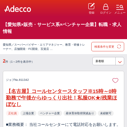
登録
ログイン
メニュー
【愛知県×販売・サービス系×ベンチャー企業】転職・求人
情報
愛知県／スーパーバイザー・エリアマネジャー、教育・研修トレ
検索条件を変更
ーナー、店舗開発・FC開発、百貨店 …
2
件（1～2件を表示中）
ジョブNo.811342
【名古屋】コールセンタースタッフ※15時～0時
勤務で午後からゆっくり出社！私服OK★/残業ほ
ぼなし
正社員
上場企業
ベンチャー企業
産休育休取得実績あり
未経験可
■業務概要： 当社コールセンターにて電話対応をお願いします。