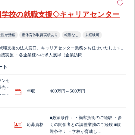
専門学校の就職支援◇キャリアセンター
女性が活躍
産休育休取得実績あり
転勤なし
未経験可
就職支援の法人窓口、キャリアセンター業務をお任せいたします。
面接実施 ・各企業様への求人獲得（企業訪問…
ート
ウンセ
販売・
年収
400万円～500万円
ャー・
■必須条件： ・顧客折衝のご経験 ・多
応募資格
くの関係者との調整業務のご経験 ■歓
迎条件： ・学校が育成し…