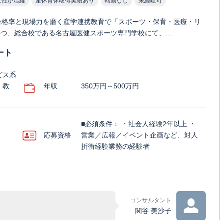
女性が活躍
産休育休取得実績あり
転勤なし
未経験可
合格率と現場力を磨く産学連携教育で「スポーツ・保育・医療・リ
持つ、総合校である名古屋医健スポーツ専門学校にて、…
ート
ビス系
・教
年収
350万円～500万円
■必須条件： ・社会人経験2年以上 ・
応募資格
営業／広報／イベント企画など、対人
折衝経験業務の経験者
コンサルタント
関谷 美沙子