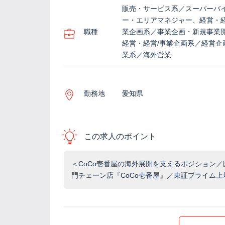
販売・サービス系／スーパーバ
ー・エリアマネジャー、経営・経
職種
業企画系／事業企画・新規事業
経営・経営/事業企画系／経営企
業系／海外営業
勤務地
愛知県
この求人のポイント
＜CoCo壱番屋の海外展開を支えるポジション／
門チェーン店『CoCo壱番屋』／東証プライム上