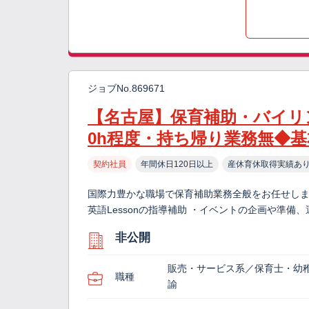
ジョブNo.869671
【名古屋】保育補助・バイリ
0h程度・持ち帰り業務無◆
契約社員
年間休日120日以上
産休育休取得実績あ
国際力豊かな職場で保育補助業務全般をお任せします
英語Lessonの指導補助 ・イベントの企画や準備、
非公開
販売・サービス系／保育士・幼
職種
諭