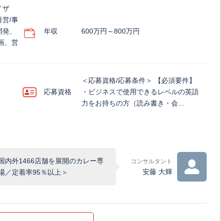
イザ
営/事
開発、
年収
600万円～800万円
画、営
＜応募資格/応募条件＞ 【必須要件】
応募資格
・ビジネスで使用できるレベルの英語
力をお持ちの方（読み書き・会…
国内外1466店舗を展開のカレー専
コンサルタント
安藤 大輝
場／定着率95％以上＞