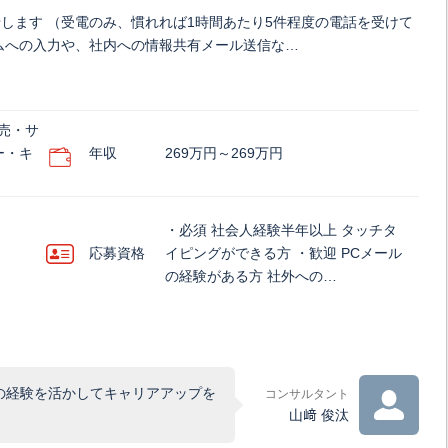
します （受電のみ、慣れれば1時間あたり5件程度の電話を受けて
テムへの入力や、社内への情報共有メール送信な…
売・サ
ー・キ
年収
269万円～269万円
・必須 社会人経験半年以上 タッチタ
応募資格
イピングができる方 ・歓迎 PCメール
の経験がある方 社外への…
の経験を活かしてキャリアアップを
コンサルタント
山﨑 俊汰