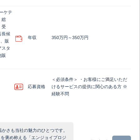
ーケテ
、総
・受
店長候
年収
350万円～350万円
)、販
アスタ
他販
＜必須条件＞ ・お客様にご満足いただ
応募資格
けるサービスの提供に関心のある方 ※
経験不問
温かさも当社の魅力のひとつです。
しを褒め称える「エンジョイプロジ