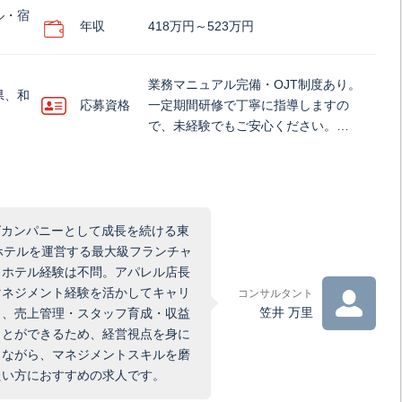
ル・宿
年収
418万円～523万円
業務マニュアル完備・OJT制度あり。
県、和
応募資格
一定期間研修で丁寧に指導しますの
で、未経験でもご安心ください。…
グカンパニーとして成長を続ける東
ホテルを運営する最大級フランチャ
。ホテル経験は不問。アパレル店長
マネジメント経験を活かしてキャリ
コンサルタント
笠井 万里
く、売上管理・スタッフ育成・収益
ことができるため、経営視点を身に
しながら、マネジメントスキルを磨
たい方におすすめの求人です。