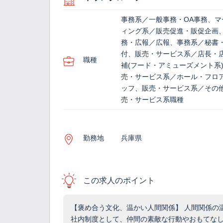
事務系／一般事務・OA事務、マ
ィング系／販売促進・販促企画
務・広報／広報、事務系／秘書
付、販売・サービス系／店長・
職種
補(フード・アミューズメント系
売・サービス系／ホール・フロ
ッフ、販売・サービス系／その
売・サービス系職種
勤務地
兵庫県
この求人のポイント
【褒め合う文化、温かい人間関係】 人間関係の
社内制度として、仲間の素敵な行動やおもてな