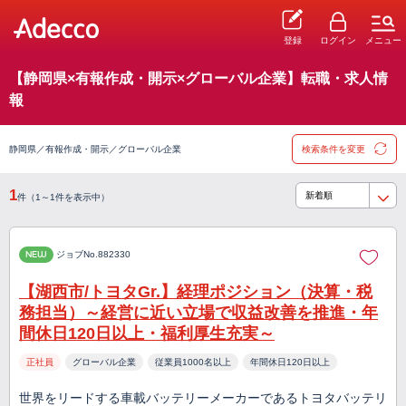
登録
ログイン
メニュー
【静岡県×有報作成・開示×グローバル企業】転職・求人情
報
静岡県／有報作成・開示／グローバル企業
検索条件を変更
1
件（1～1件を表示中）
NEW
ジョブNo.882330
【湖西市/トヨタGr.】経理ポジション（決算・税
務担当）～経営に近い立場で収益改善を推進・年
間休日120日以上・福利厚生充実～
正社員
グローバル企業
従業員1000名以上
年間休日120日以上
世界をリードする車載バッテリーメーカーであるトヨタバッテリ