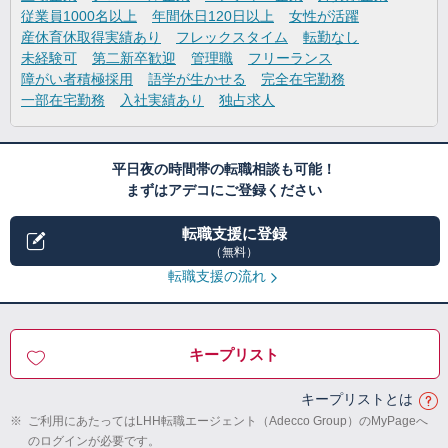
従業員1000名以上
年間休日120日以上
女性が活躍
産休育休取得実績あり
フレックスタイム
転勤なし
未経験可
第二新卒歓迎
管理職
フリーランス
障がい者積極採用
語学が生かせる
完全在宅勤務
一部在宅勤務
入社実績あり
独占求人
平日夜の時間帯の転職相談も可能！
まずはアデコにご登録ください
転職支援に登録
（無料）
転職支援の流れ
キープリスト
キープリストとは
※
ご利用にあたってはLHH転職エージェント（Adecco Group）のMyPageへ
のログインが必要です。