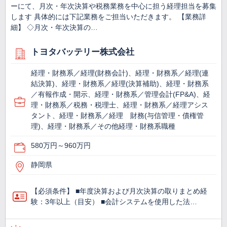
ーにて、月次・年次決算や税務業務を中心に担う経理担当を募集
します 具体的には下記業務をご担当いただきます。 【業務詳
細】 ◇月次・年次決算の…
トヨタバッテリー株式会社
経理・財務系／経理(財務会計)、経理・財務系／経理(連
結決算)、経理・財務系／経理(決算補助)、経理・財務系
／有報作成・開示、経理・財務系／管理会計(FP&A)、経
理・財務系／税務・税理士、経理・財務系／経理アシス
タント、経理・財務系／経理 財務(与信管理・債権管
理)、経理・財務系／その他経理・財務系職種
580万円～960万円
静岡県
【必須条件】 ■年度決算および月次決算の取りまとめ経
験：3年以上（目安） ■会計システムを使用した法…