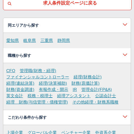
求人条件設定ページに戻る
同エリアから探す
愛知県
岐阜県
三重県
静岡県
職種から探す
CFO
管理職(財務・経理)
ファイナンシャルコントローラー
経理(財務会計)
経理(連結決算)
経理(決算補助)
財務(原価計算)
財務(資金調達)
有報作成・開示
IR
管理会計(FP&A)
英文会計
税務・税理士
経理アシスタント
公認会計士
経理 財務(与信管理・債権管理)
その他経理・財務系職種
こだわり条件から探す
上場企業
グローバル企業
ベンチャー企業
外資系企業