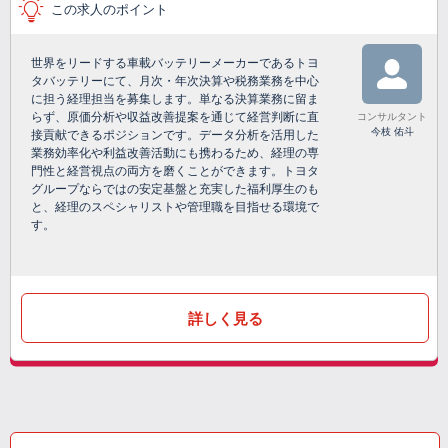
この求人のポイント
世界をリードする車載バッテリーメーカーであるトヨ
タバッテリーにて、月次・年次決算や税務業務を中心
に担う経理担当を募集します。単なる決算業務に留ま
らず、原価分析や収益改善提案を通じて経営判断に直
コンサルタント
今枝 佑斗
接貢献できるポジションです。データ分析を活用した
業務効率化や利益改善活動にも携わるため、経理の専
門性と経営視点の両方を磨くことができます。トヨタ
グループならではの安定基盤と充実した福利厚生のも
と、経理のスペシャリストや管理職を目指せる環境で
す。
詳しく見る