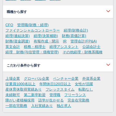
職種から探す
CFO
管理職(財務・経理)
ファイナンシャルコントローラー
経理(財務会計)
経理(連結決算)
経理(決算補助)
財務(原価計算)
財務(資金調達)
有報作成・開示
IR
管理会計(FP&A)
英文会計
税務・税理士
経理アシスタント
公認会計士
経理 財務(与信管理・債権管理)
その他経理・財務系職種
こだわり条件から探す
上場企業
グローバル企業
ベンチャー企業
外資系企業
従業員1000名以上
年間休日120日以上
女性が活躍
産休育休取得実績あり
フレックスタイム
転勤なし
未経験可
第二新卒歓迎
管理職
フリーランス
障がい者積極採用
語学が生かせる
完全在宅勤務
一部在宅勤務
入社実績あり
独占求人