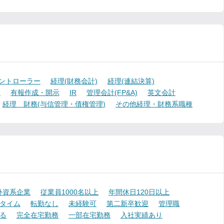
ントローラー
経理(財務会計)
経理(連結決算)
)
有報作成・開示
IR
管理会計(FP&A)
英文会計
経理 財務(与信管理・債権管理)
その他経理・財務系職種
外資系企業
従業員1000名以上
年間休日120日以上
タイム
転勤なし
未経験可
第二新卒歓迎
管理職
る
完全在宅勤務
一部在宅勤務
入社実績あり