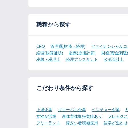
職種から探す
CFO
管理職(財務・経理)
ファイナンシャルコ
経理(決算補助)
財務(原価計算)
財務(資金調達
税務・税理士
経理アシスタント
公認会計士
こだわり条件から探す
上場企業
グローバル企業
ベンチャー企業
女性が活躍
産休育休取得実績あり
フレックス
フリーランス
障がい者積極採用
語学が生かせ