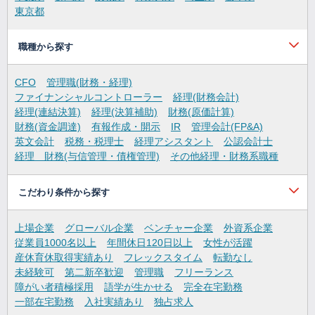
東京都
職種から探す
CFO
管理職(財務・経理)
ファイナンシャルコントローラー
経理(財務会計)
経理(連結決算)
経理(決算補助)
財務(原価計算)
財務(資金調達)
有報作成・開示
IR
管理会計(FP&A)
英文会計
税務・税理士
経理アシスタント
公認会計士
経理 財務(与信管理・債権管理)
その他経理・財務系職種
こだわり条件から探す
上場企業
グローバル企業
ベンチャー企業
外資系企業
従業員1000名以上
年間休日120日以上
女性が活躍
産休育休取得実績あり
フレックスタイム
転勤なし
未経験可
第二新卒歓迎
管理職
フリーランス
障がい者積極採用
語学が生かせる
完全在宅勤務
一部在宅勤務
入社実績あり
独占求人