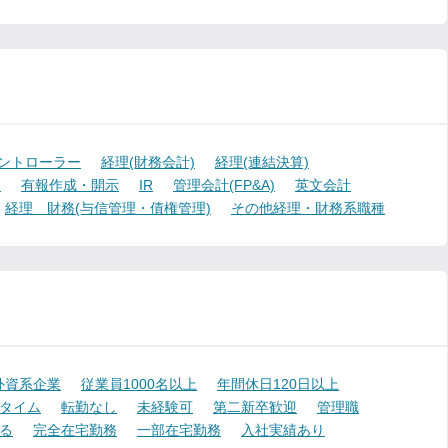
ントローラー
経理(財務会計)
経理(連結決算)
)
有報作成・開示
IR
管理会計(FP&A)
英文会計
経理 財務(与信管理・債権管理)
その他経理・財務系職種
外資系企業
従業員1000名以上
年間休日120日以上
タイム
転勤なし
未経験可
第二新卒歓迎
管理職
る
完全在宅勤務
一部在宅勤務
入社実績あり