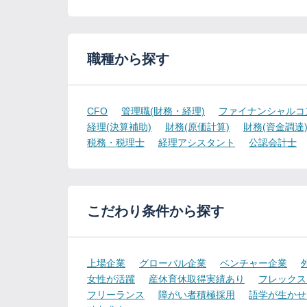
職種から探す
CFO
管理職(財務・経理)
ファイナンシャルコ
経理(決算補助)
財務(原価計算)
財務(資金調達
税務・税理士
経理アシスタント
公認会計士
こだわり条件から探す
上場企業
グローバル企業
ベンチャー企業
女性が活躍
産休育休取得実績あり
フレックス
フリーランス
障がい者積極採用
語学が生かせ