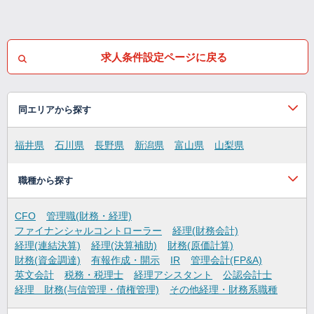
求人条件設定ページに戻る
同エリアから探す
福井県
石川県
長野県
新潟県
富山県
山梨県
職種から探す
CFO
管理職(財務・経理)
ファイナンシャルコントローラー
経理(財務会計)
経理(連結決算)
経理(決算補助)
財務(原価計算)
財務(資金調達)
有報作成・開示
IR
管理会計(FP&A)
英文会計
税務・税理士
経理アシスタント
公認会計士
経理 財務(与信管理・債権管理)
その他経理・財務系職種