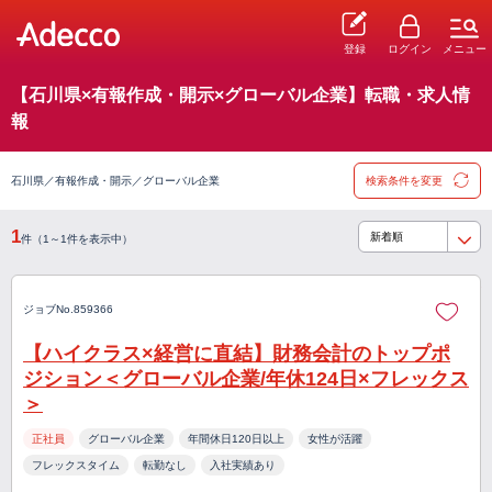
登録
ログイン
メニュー
【石川県×有報作成・開示×グローバル企業】転職・求人情
報
石川県／有報作成・開示／グローバル企業
検索条件を変更
1
件（1～1件を表示中）
ジョブNo.859366
【ハイクラス×経営に直結】財務会計のトップポ
ジション＜グローバル企業/年休124日×フレックス
＞
正社員
グローバル企業
年間休日120日以上
女性が活躍
フレックスタイム
転勤なし
入社実績あり