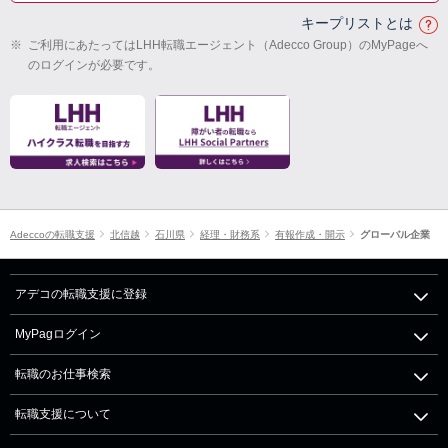
キープリストとは
※
ご利用にあたってはLHH転職エージェント（Adecco Group）のMyPageへ
のログインが必要です。
Adeccoの転職支援
北信越
石川県
経理・財務系
有報作成・開示
グローバル企業
アデコの転職支援に登録
MyPagログイン
転職のお仕事検索
転職支援について