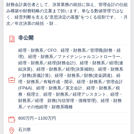
財務会計責任者として、決算業務の統括に加え、管理会計の仕組
み構築や財務戦略の立案まで担います。単なる数値管理ではな
く、経営判断を支える“意思決定の基盤”をつくる役割です。 ・月
次／年次決算の統括 ・財…
非公開
経理・財務系／CFO、経理・財務系／管理職(財務・経
理)、経理・財務系／ファイナンシャルコントローラー、
経理・財務系／経理(財務会計)、経理・財務系／経理(連
結決算)、経理・財務系／経理(決算補助)、経理・財務系
／財務(原価計算)、経理・財務系／財務(資金調達)、経
理・財務系／有報作成・開示、経理・財務系／管理会計
(FP&A)、経理・財務系／英文会計、経理・財務系／税
務・税理士、経理・財務系／経理アシスタント、経理・
財務系／経理 財務(与信管理・債権管理)、経理・財務
系／その他経理・財務系職種
800万円～1100万円
石川県