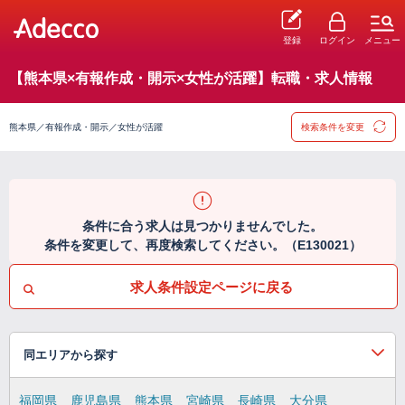
登録
ログイン
メニュー
【熊本県×有報作成・開示×女性が活躍】転職・求人情報
熊本県／有報作成・開示／女性が活躍
検索条件を変更
条件に合う求人は見つかりませんでした。
条件を変更して、再度検索してください。（E130021）
求人条件設定ページに戻る
同エリアから探す
福岡県
鹿児島県
熊本県
宮崎県
長崎県
大分県