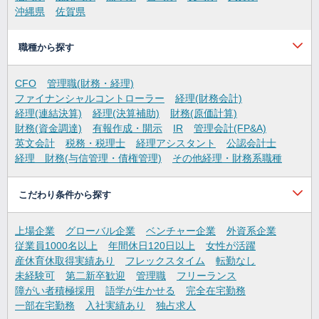
沖縄県
佐賀県
職種から探す
CFO
管理職(財務・経理)
ファイナンシャルコントローラー
経理(財務会計)
経理(連結決算)
経理(決算補助)
財務(原価計算)
財務(資金調達)
有報作成・開示
IR
管理会計(FP&A)
英文会計
税務・税理士
経理アシスタント
公認会計士
経理 財務(与信管理・債権管理)
その他経理・財務系職種
こだわり条件から探す
上場企業
グローバル企業
ベンチャー企業
外資系企業
従業員1000名以上
年間休日120日以上
女性が活躍
産休育休取得実績あり
フレックスタイム
転勤なし
未経験可
第二新卒歓迎
管理職
フリーランス
障がい者積極採用
語学が生かせる
完全在宅勤務
一部在宅勤務
入社実績あり
独占求人