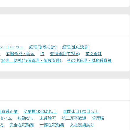
ントローラー
経理(財務会計)
経理(連結決算)
)
有報作成・開示
IR
管理会計(FP&A)
英文会計
経理 財務(与信管理・債権管理)
その他経理・財務系職種
外資系企業
従業員1000名以上
年間休日120日以上
タイム
転勤なし
未経験可
第二新卒歓迎
管理職
る
完全在宅勤務
一部在宅勤務
入社実績あり