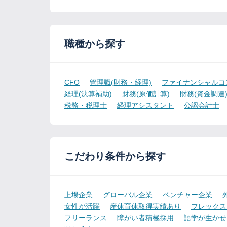
職種から探す
CFO
管理職(財務・経理)
ファイナンシャルコ
経理(決算補助)
財務(原価計算)
財務(資金調達
税務・税理士
経理アシスタント
公認会計士
こだわり条件から探す
上場企業
グローバル企業
ベンチャー企業
女性が活躍
産休育休取得実績あり
フレックス
フリーランス
障がい者積極採用
語学が生かせ