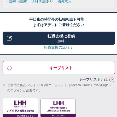
一部在宅勤務
入社実績あり
独占求人
平日夜の時間帯の転職相談も可能！
まずはアデコにご登録ください
転職支援に登録
（無料）
転職支援の流れ
キープリスト
キープリストとは
※
ご利用にあたってはLHH転職エージェント（Adecco Group）のMyPageへ
のログインが必要です。