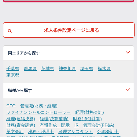
求人条件設定ページに戻る
同エリアから探す
千葉県
群馬県
茨城県
神奈川県
埼玉県
栃木県
東京都
職種から探す
CFO
管理職(財務・経理)
ファイナンシャルコントローラー
経理(財務会計)
経理(連結決算)
経理(決算補助)
財務(原価計算)
財務(資金調達)
有報作成・開示
IR
管理会計(FP&A)
英文会計
税務・税理士
経理アシスタント
公認会計士