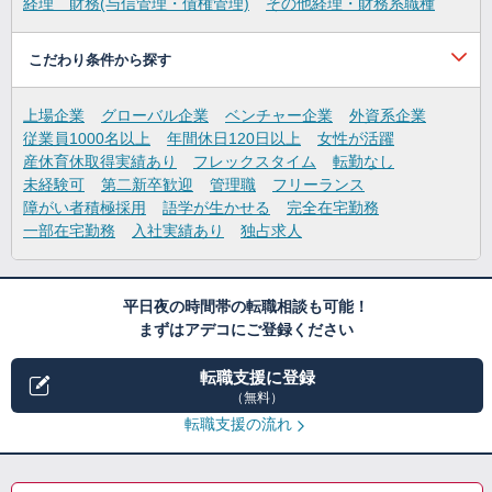
経理 財務(与信管理・債権管理)
その他経理・財務系職種
こだわり条件から探す
上場企業
グローバル企業
ベンチャー企業
外資系企業
従業員1000名以上
年間休日120日以上
女性が活躍
産休育休取得実績あり
フレックスタイム
転勤なし
未経験可
第二新卒歓迎
管理職
フリーランス
障がい者積極採用
語学が生かせる
完全在宅勤務
一部在宅勤務
入社実績あり
独占求人
平日夜の時間帯の転職相談も可能！
まずはアデコにご登録ください
転職支援に登録
（無料）
転職支援の流れ