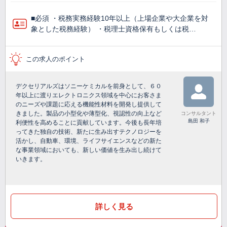
■必須 ・税務実務経験10年以上（上場企業や大企業を対
象とした税務経験） ・税理士資格保有もしくは税…
この求人のポイント
デクセリアルズはソニーケミカルを前身として、６０
年以上に渡りエレクトロニクス領域を中心にお客さま
のニーズや課題に応える機能性材料を開発し提供して
きました。製品の小型化や薄型化、視認性の向上など
コンサルタント
島田 和子
利便性を高めることに貢献しています。今後も長年培
ってきた独自の技術、新たに生み出すテクノロジーを
活かし、自動車、環境、ライフサイエンスなどの新た
な事業領域においても、新しい価値を生み出し続けて
いきます。
詳しく見る