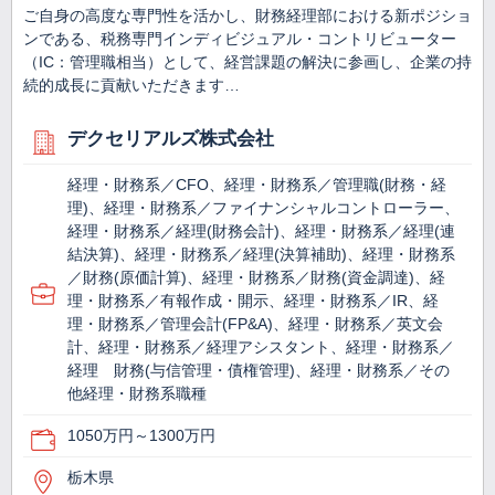
ご自身の高度な専門性を活かし、財務経理部における新ポジショ
ンである、税務専門インディビジュアル・コントリビューター
（IC：管理職相当）として、経営課題の解決に参画し、企業の持
続的成長に貢献いただきます…
デクセリアルズ株式会社
経理・財務系／CFO、経理・財務系／管理職(財務・経
理)、経理・財務系／ファイナンシャルコントローラー、
経理・財務系／経理(財務会計)、経理・財務系／経理(連
結決算)、経理・財務系／経理(決算補助)、経理・財務系
／財務(原価計算)、経理・財務系／財務(資金調達)、経
理・財務系／有報作成・開示、経理・財務系／IR、経
理・財務系／管理会計(FP&A)、経理・財務系／英文会
計、経理・財務系／経理アシスタント、経理・財務系／
経理 財務(与信管理・債権管理)、経理・財務系／その
他経理・財務系職種
1050万円～1300万円
栃木県