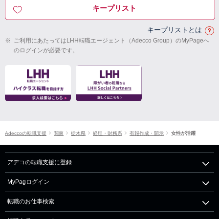
キープリスト
キープリストとは
※
ご利用にあたってはLHH転職エージェント（Adecco Group）のMyPageへ
のログインが必要です。
Adeccoの転職支援
関東
栃木県
経理・財務系
有報作成・開示
女性が活躍
アデコの転職支援に登録
MyPagログイン
転職のお仕事検索