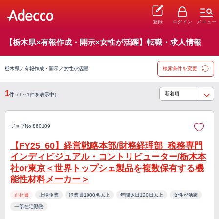
登録
ログイン
メニュー
【栃木県×有報作成・開示×女性が活躍】転職・求人情報
栃木県／有報作成・開示／女性が活躍
検索条件を変更
1
件（1～1件を表示中）
ジョブNo.860109
【FY25_60】経営戦略本部/財務経理部_税務専門
インディビジュアル・コントリビューター/栃木本
社or東京＜世界トップシェ製品を複数保有する機
能性材料メーカー＞
正社員
上場企業
従業員1000名以上
年間休日120日以上
女性が活躍
一部在宅勤務