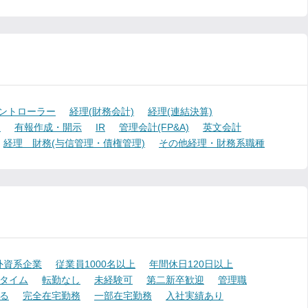
ントローラー
経理(財務会計)
経理(連結決算)
)
有報作成・開示
IR
管理会計(FP&A)
英文会計
経理 財務(与信管理・債権管理)
その他経理・財務系職種
外資系企業
従業員1000名以上
年間休日120日以上
タイム
転勤なし
未経験可
第二新卒歓迎
管理職
る
完全在宅勤務
一部在宅勤務
入社実績あり