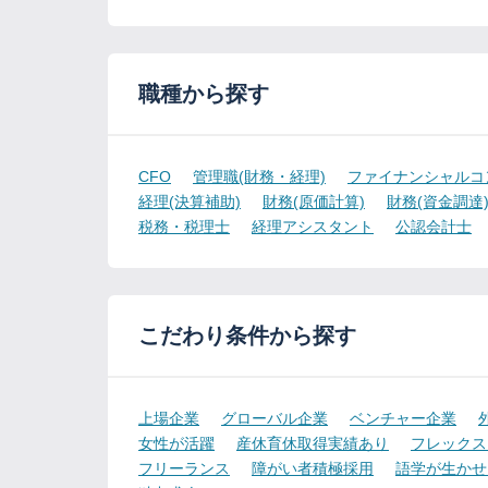
職種から探す
CFO
管理職(財務・経理)
ファイナンシャルコ
経理(決算補助)
財務(原価計算)
財務(資金調達
税務・税理士
経理アシスタント
公認会計士
こだわり条件から探す
上場企業
グローバル企業
ベンチャー企業
女性が活躍
産休育休取得実績あり
フレックス
フリーランス
障がい者積極採用
語学が生かせ