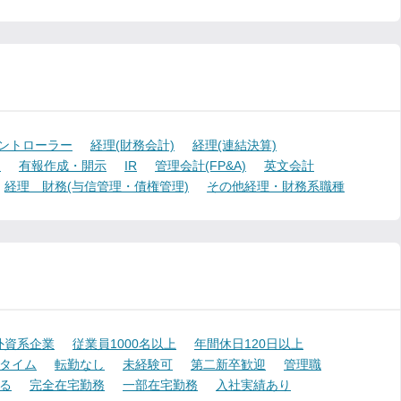
ントローラー
経理(財務会計)
経理(連結決算)
)
有報作成・開示
IR
管理会計(FP&A)
英文会計
経理 財務(与信管理・債権管理)
その他経理・財務系職種
外資系企業
従業員1000名以上
年間休日120日以上
タイム
転勤なし
未経験可
第二新卒歓迎
管理職
る
完全在宅勤務
一部在宅勤務
入社実績あり