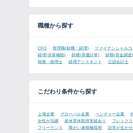
職種から探す
CFO
管理職(財務・経理)
ファイナンシャルコ
経理(決算補助)
財務(原価計算)
財務(資金調達
税務・税理士
経理アシスタント
公認会計士
こだわり条件から探す
上場企業
グローバル企業
ベンチャー企業
女性が活躍
産休育休取得実績あり
フレックス
フリーランス
障がい者積極採用
語学が生かせ