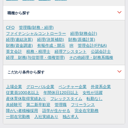
職種から探す
CFO
管理職(財務・経理)
ファイナンシャルコントローラー
経理(財務会計)
経理(連結決算)
経理(決算補助)
財務(原価計算)
財務(資金調達)
有報作成・開示
IR
管理会計(FP&A)
英文会計
税務・税理士
経理アシスタント
公認会計士
経理 財務(与信管理・債権管理)
その他経理・財務系職種
こだわり条件から探す
上場企業
グローバル企業
ベンチャー企業
外資系企業
従業員1000名以上
年間休日120日以上
女性が活躍
産休育休取得実績あり
フレックスタイム
転勤なし
未経験可
第二新卒歓迎
管理職
フリーランス
障がい者積極採用
語学が生かせる
完全在宅勤務
一部在宅勤務
入社実績あり
独占求人