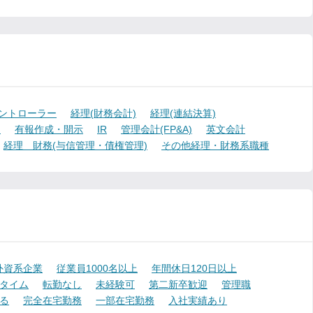
ントローラー
経理(財務会計)
経理(連結決算)
)
有報作成・開示
IR
管理会計(FP&A)
英文会計
経理 財務(与信管理・債権管理)
その他経理・財務系職種
外資系企業
従業員1000名以上
年間休日120日以上
タイム
転勤なし
未経験可
第二新卒歓迎
管理職
る
完全在宅勤務
一部在宅勤務
入社実績あり