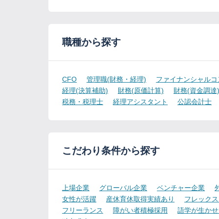
職種から探す
CFO
管理職(財務・経理)
ファイナンシャルコ
経理(決算補助)
財務(原価計算)
財務(資金調達
税務・税理士
経理アシスタント
公認会計士
こだわり条件から探す
上場企業
グローバル企業
ベンチャー企業
女性が活躍
産休育休取得実績あり
フレックス
フリーランス
障がい者積極採用
語学が生かせ