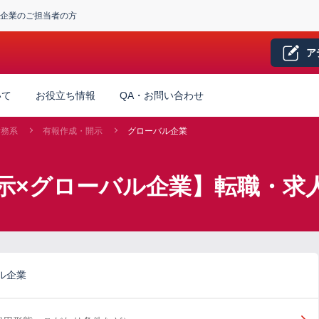
企業のご担当者の方
ア
いて
お役立ち情報
QA・お問い合わせ
財務系
有報作成・開示
グローバル企業
示×グローバル企業】転職・求
ル企業