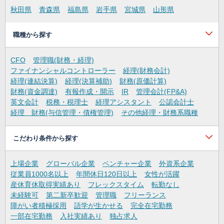
秋田県
青森県
福島県
岩手県
宮城県
山形県
職種から探す
CFO
管理職(財務・経理)
ファイナンシャルコントローラー
経理(財務会計)
経理(連結決算)
経理(決算補助)
財務(原価計算)
財務(資金調達)
有報作成・開示
IR
管理会計(FP&A)
英文会計
税務・税理士
経理アシスタント
公認会計士
経理 財務(与信管理・債権管理)
その他経理・財務系職種
こだわり条件から探す
上場企業
グローバル企業
ベンチャー企業
外資系企業
従業員1000名以上
年間休日120日以上
女性が活躍
産休育休取得実績あり
フレックスタイム
転勤なし
未経験可
第二新卒歓迎
管理職
フリーランス
障がい者積極採用
語学が生かせる
完全在宅勤務
一部在宅勤務
入社実績あり
独占求人