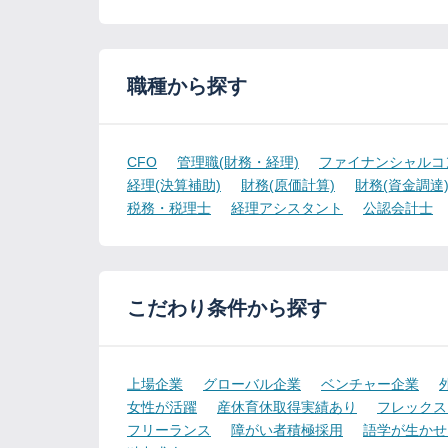
職種から探す
CFO
管理職(財務・経理)
ファイナンシャルコ
経理(決算補助)
財務(原価計算)
財務(資金調達
税務・税理士
経理アシスタント
公認会計士
こだわり条件から探す
上場企業
グローバル企業
ベンチャー企業
女性が活躍
産休育休取得実績あり
フレックス
フリーランス
障がい者積極採用
語学が生かせ