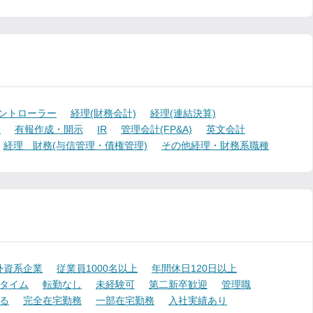
ントローラー
経理(財務会計)
経理(連結決算)
)
有報作成・開示
IR
管理会計(FP&A)
英文会計
経理 財務(与信管理・債権管理)
その他経理・財務系職種
外資系企業
従業員1000名以上
年間休日120日以上
タイム
転勤なし
未経験可
第二新卒歓迎
管理職
る
完全在宅勤務
一部在宅勤務
入社実績あり