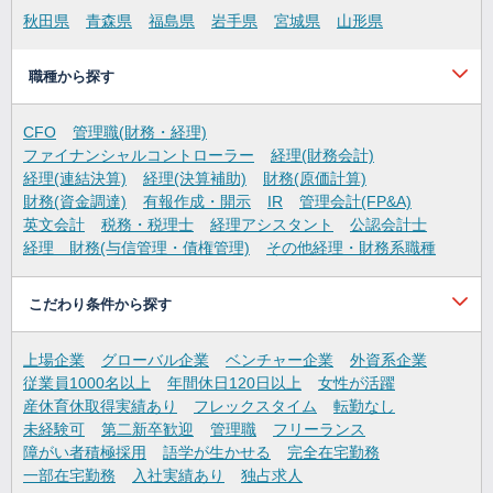
秋田県
青森県
福島県
岩手県
宮城県
山形県
職種から探す
CFO
管理職(財務・経理)
ファイナンシャルコントローラー
経理(財務会計)
経理(連結決算)
経理(決算補助)
財務(原価計算)
財務(資金調達)
有報作成・開示
IR
管理会計(FP&A)
英文会計
税務・税理士
経理アシスタント
公認会計士
経理 財務(与信管理・債権管理)
その他経理・財務系職種
こだわり条件から探す
上場企業
グローバル企業
ベンチャー企業
外資系企業
従業員1000名以上
年間休日120日以上
女性が活躍
産休育休取得実績あり
フレックスタイム
転勤なし
未経験可
第二新卒歓迎
管理職
フリーランス
障がい者積極採用
語学が生かせる
完全在宅勤務
一部在宅勤務
入社実績あり
独占求人