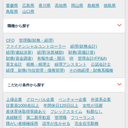
愛媛県
広島県
香川県
高知県
岡山県
島根県
徳島県
鳥取県
山口県
職種から探す
CFO
管理職(財務・経理)
ファイナンシャルコントローラー
経理(財務会計)
経理(連結決算)
経理(決算補助)
財務(原価計算)
財務(資金調達)
有報作成・開示
IR
管理会計(FP&A)
英文会計
税務・税理士
経理アシスタント
公認会計士
経理 財務(与信管理・債権管理)
その他経理・財務系職種
こだわり条件から探す
上場企業
グローバル企業
ベンチャー企業
外資系企業
従業員1000名以上
年間休日120日以上
女性が活躍
産休育休取得実績あり
フレックスタイム
転勤なし
未経験可
第二新卒歓迎
管理職
フリーランス
障がい者積極採用
語学が生かせる
完全在宅勤務