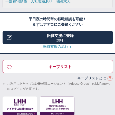
一部在宅勤務
入社実績あり
独占求人
平日夜の時間帯の転職相談も可能！
まずはアデコにご登録ください
転職支援に登録
（無料）
転職支援の流れ
キープリスト
キープリストとは
※
ご利用にあたってはLHH転職エージェント（Adecco Group）のMyPageへ
のログインが必要です。