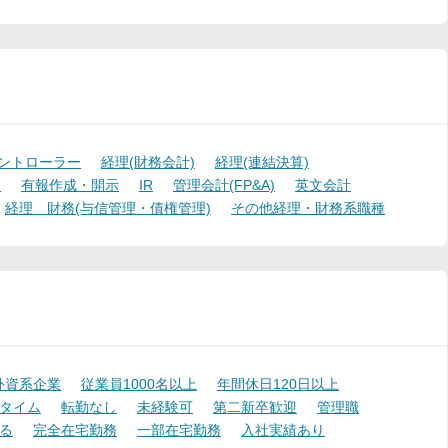
ントローラー
経理(財務会計)
経理(連結決算)
)
有報作成・開示
IR
管理会計(FP&A)
英文会計
経理 財務(与信管理・債権管理)
その他経理・財務系職種
外資系企業
従業員1000名以上
年間休日120日以上
タイム
転勤なし
未経験可
第二新卒歓迎
管理職
る
完全在宅勤務
一部在宅勤務
入社実績あり