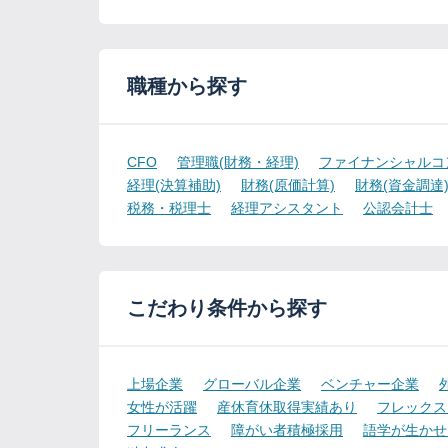
職種から探す
CFO
管理職(財務・経理)
ファイナンシャルコ
経理(決算補助)
財務(原価計算)
財務(資金調達
税務・税理士
経理アシスタント
公認会計士
こだわり条件から探す
上場企業
グローバル企業
ベンチャー企業
女性が活躍
産休育休取得実績あり
フレックス
フリーランス
障がい者積極採用
語学が生かせ