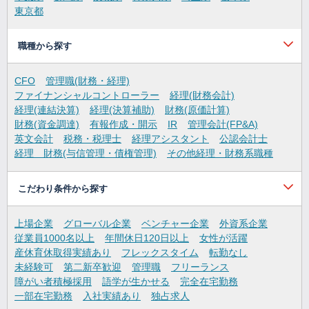
東京都
職種から探す
CFO
管理職(財務・経理)
ファイナンシャルコントローラー
経理(財務会計)
経理(連結決算)
経理(決算補助)
財務(原価計算)
財務(資金調達)
有報作成・開示
IR
管理会計(FP&A)
英文会計
税務・税理士
経理アシスタント
公認会計士
経理 財務(与信管理・債権管理)
その他経理・財務系職種
こだわり条件から探す
上場企業
グローバル企業
ベンチャー企業
外資系企業
従業員1000名以上
年間休日120日以上
女性が活躍
産休育休取得実績あり
フレックスタイム
転勤なし
未経験可
第二新卒歓迎
管理職
フリーランス
障がい者積極採用
語学が生かせる
完全在宅勤務
一部在宅勤務
入社実績あり
独占求人