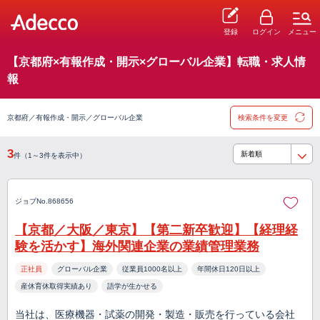
登録
ログイン
メニュー
【京都府×有報作成・開示×グローバル企業】転職・求人情
報
京都府／有報作成・開示／グローバル企業
検索条件を変更
3
件（1～3件を表示中）
ジョブNo.868656
【京都／大阪／東京】【第二新卒歓迎】【経理経
験を活かす】海外関連企業の業績管理業務
正社員
グローバル企業
従業員1000名以上
年間休日120日以上
産休育休取得実績あり
語学が生かせる
当社は、医療機器・試薬の開発・製造・販売を行っている会社