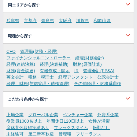
同エリアから探す
兵庫県
京都府
奈良県
大阪府
滋賀県
和歌山県
職種から探す
CFO
管理職(財務・経理)
ファイナンシャルコントローラー
経理(財務会計)
経理(連結決算)
経理(決算補助)
財務(原価計算)
財務(資金調達)
有報作成・開示
IR
管理会計(FP&A)
英文会計
税務・税理士
経理アシスタント
公認会計士
経理 財務(与信管理・債権管理)
その他経理・財務系職種
こだわり条件から探す
上場企業
グローバル企業
ベンチャー企業
外資系企業
従業員1000名以上
年間休日120日以上
女性が活躍
産休育休取得実績あり
フレックスタイム
転勤なし
未経験可
第二新卒歓迎
管理職
フリーランス