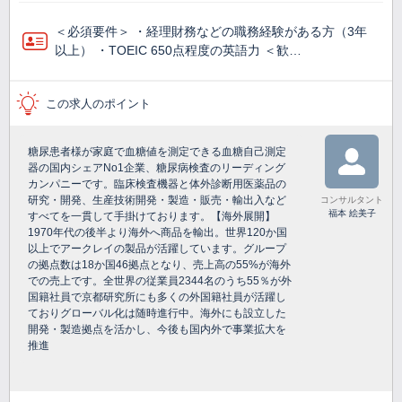
＜必須要件＞ ・経理財務などの職務経験がある方（3年
以上） ・TOEIC 650点程度の英語力 ＜歓…
この求人のポイント
糖尿患者様が家庭で血糖値を測定できる血糖自己測定
器の国内シェアNo1企業、糖尿病検査のリーディング
カンパニーです。臨床検査機器と体外診断用医薬品の
研究・開発、生産技術開発・製造・販売・輸出入など
コンサルタント
福本 絵美子
すべてを一貫して手掛けております。【海外展開】
1970年代の後半より海外へ商品を輸出。世界120か国
以上でアークレイの製品が活躍しています。グループ
の拠点数は18か国46拠点となり、売上高の55%が海外
での売上です。全世界の従業員2344名のうち55％が外
国籍社員で京都研究所にも多くの外国籍社員が活躍し
ておりグローバル化は随時進行中。海外にも設立した
開発・製造拠点を活かし、今後も国内外で事業拡大を
推進