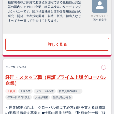
糖尿患者様が家庭で血糖値を測定できる血糖自己測定
器の国内シェアNo1企業、糖尿病検査のリーディング
カンパニーです。臨床検査機器と体外診断用医薬品の
研究・開発、生産技術開発・製造・販売・輸出入など
コンサルタント
福本 絵美子
すべてを一貫して手掛けております。
詳しく見る
ジョブNo.774051
経理・スタッフ職（東証プライム上場グローバル
企業）
正社員
上場企業
グローバル企業
従業員1000名以上
年間休日120日以上
女性が活躍
語学が生かせる
＜世界50拠点以上、グローバル視点で経営戦略を支える財務部
の実務担当者を募集＞ ■仕事内容 財務部にて財務会計一般（経