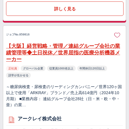
詳しく見る
ジョブNo.859816
【大阪】経営戦略・管理／連結グループ会社の業
績管理等◆土日祝休／世界屈指の医療分析機器メ
ーカー
正社員
グローバル企業
従業員1000名以上
年間休日120日以上
語学が生かせる
～糖尿病検査・尿検査のリーディングカンパニー／世界120ヶ国
以上で使用「ARKRAY」ブランド／売上高614億円（2024年10
月期） ■業務内容： 連結グループ会社28社（日・米・欧・中・
亜）の業…
アークレイ株式会社