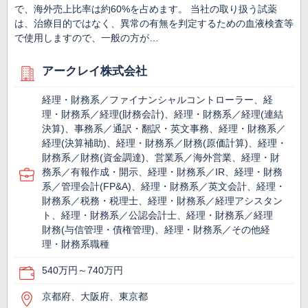
で、海外売上比率は約60%を占めます。 当社の取り扱う試薬
は、治療目的ではなく、異常の有無を判定するための血液検査等
で使用しますので、一般の方が…
アークレイ株式会社
経理・財務系／ファイナンシャルコントローラー、経
理・財務系／経理(財務会計)、経理・財務系／経理(連結
決算)、事務系／通訳・翻訳・英文事務、経理・財務系／
経理(決算補助)、経理・財務系／財務(原価計算)、経理・
財務系／財務(資金調達)、営業系／海外営業、経理・財
務系／有報作成・開示、経理・財務系／IR、経理・財務
系／管理会計(FP&A)、経理・財務系／英文会計、経理・
財務系／税務・税理士、経理・財務系／経理アシスタン
ト、経理・財務系／公認会計士、経理・財務系／経理
財務(与信管理・債権管理)、経理・財務系／その他経
理・財務系職種
540万円～740万円
京都府、大阪府、東京都