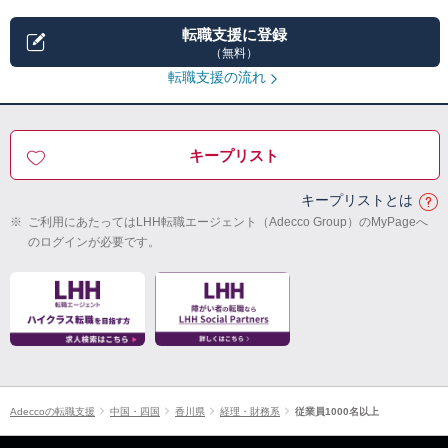
転職支援に登録
（無料）
転職支援の流れ
キープリスト
キープリストとは
※
ご利用にあたってはLHH転職エージェント（Adecco Group）のMyPageへ
のログインが必要です。
Adeccoの転職支援
中国・四国
香川県
経理・財務系
従業員1000名以上